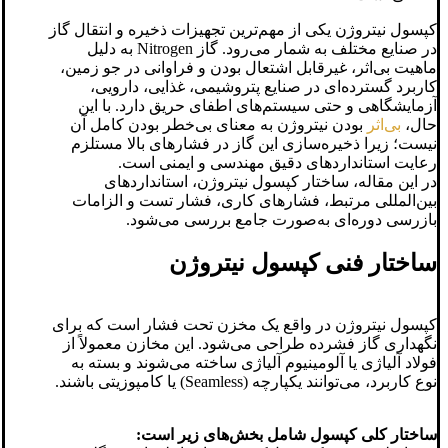
کپسول نیتروژن یکی از مهم‌ترین تجهیزات ذخیره و انتقال گاز
در صنایع مختلف به شمار می‌رود. گاز Nitrogen به دلیل
ماهیت بی‌اثر، غیرقابل اشتعال بودن و فراوانی در جو زمین،
کاربرد گسترده‌ای در صنایع پتروشیمی، غذایی، دارویی،
آزمایشگاهی و حتی سیستم‌های اطفای حریق دارد. با این
حال،
بی‌اثر
بودن نیتروژن به معنای بی‌خطر بودن کامل آن
نیست؛ زیرا ذخیره‌سازی این گاز در فشارهای بالا مستلزم
رعایت استانداردهای دقیق مهندسی و ایمنی است.
در این مقاله، ساختار کپسول نیتروژن، استانداردهای
بین‌المللی مرتبط، فشارهای کاری، فشار تست و الزامات
بازرسی دوره‌ای به‌صورت جامع بررسی می‌شود.
ساختار فنی کپسول نیتروژن
کپسول نیتروژن در واقع یک مخزن تحت فشار است که برای
نگهداری گاز فشرده طراحی می‌شود. این مخازن معمولاً از
فولاد آلیاژی یا آلومینیوم آلیاژی ساخته می‌شوند و بسته به
نوع کاربرد، می‌توانند یکپارچه (Seamless) یا کامپوزیتی باشند.
ساختار کلی کپسول شامل بخش‌های زیر است: