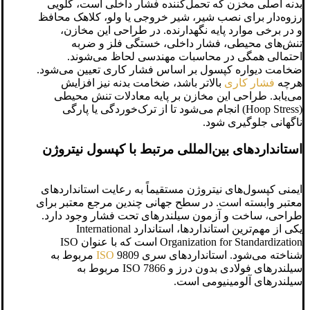
بدنه اصلی مخزن که تحمل‌کننده فشار داخلی است، گلویی
رزوه‌دار برای نصب شیر، شیر خروجی یا ولو، کلاهک محافظ
و در برخی موارد پایه نگهدارنده. در طراحی این مخازن،
تنش‌های محیطی، فشار داخلی، خستگی فلز و ضربه
احتمالی همگی در محاسبات مهندسی لحاظ می‌شوند.
ضخامت دیواره کپسول بر اساس فشار کاری تعیین می‌شود.
هرچه
فشار کاری
بالاتر باشد، ضخامت بدنه نیز افزایش
می‌یابد. طراحی این مخازن بر پایه معادلات تنش محیطی
(Hoop Stress) انجام می‌شود تا از ترک‌خوردگی یا پارگی
ناگهانی جلوگیری شود.
استانداردهای بین‌المللی مرتبط با کپسول نیتروژن
ایمنی کپسول‌های نیتروژن مستقیماً به رعایت استانداردهای
معتبر وابسته است. در سطح جهانی چندین مرجع معتبر برای
طراحی، ساخت و آزمون سیلندرهای تحت فشار وجود دارد.
یکی از مهم‌ترین استانداردها، استاندارد International
Organization for Standardization است که با عنوان ISO
شناخته می‌شود. استانداردهای سری
ISO
9809 مربوط به
سیلندرهای فولادی بدون درز و ISO 7866 مربوط به
سیلندرهای آلومینیومی است.