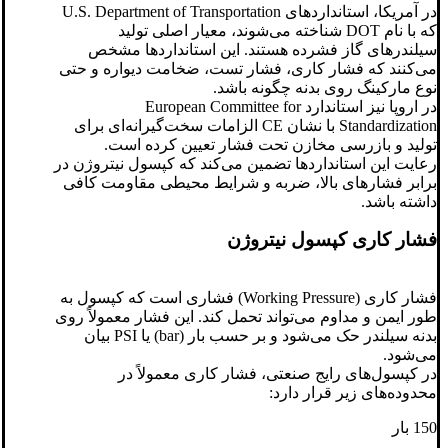
در آمریکا، استانداردهای U.S. Department of Transportation
که با نام DOT شناخته می‌شوند، معیار اصلی تولید
سیلندرهای گاز فشرده هستند. این استانداردها مشخص
می‌کنند که فشار کاری، فشار تست، ضخامت دیواره و حتی
نوع مارکینگ روی بدنه چگونه باشد.
در اروپا نیز استاندارد European Committee for
Standardization با نشان CE الزامات سخت‌گیرانه‌ای برای
تولید و بازرسی مخازن تحت فشار تعیین کرده است.
رعایت این استانداردها تضمین می‌کند که کپسول نیتروژن در
برابر فشارهای بالا، ضربه و شرایط محیطی مقاومت کافی
داشته باشد.
فشار کاری کپسول نیتروژن
فشار کاری (Working Pressure) فشاری است که کپسول به
طور ایمن و مداوم می‌تواند تحمل کند. این فشار معمولاً روی
بدنه سیلندر حک می‌شود و بر حسب بار (bar) یا PSI بیان
می‌شود.
در کپسول‌های رایج صنعتی، فشار کاری معمولاً در
محدوده‌های زیر قرار دارد:
150 بار