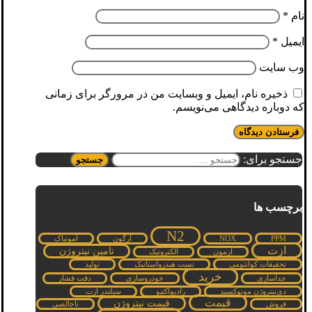
نام
*
ایمیل
*
وب‌ سایت
ذخیره نام، ایمیل و وبسایت من در مرورگر برای زمانی
که دوباره دیدگاهی می‌نویسم.
جستجو برای:
برچسب ها
N2
PPM
NOX
آرگون
آمونیاک
ازت
تامین نیتروژن
ازمون
الکترونیک
تحقیقات کوانتومی
تست هیدرواستاتیک
تولید
خرید
جداسازی
خودروسازی
دقت فشار
دی‌نیتروژن مونوکسید
رادیواکتیو
سیلندر ازت
قیمت
قیمت نیتروژن
فروش
ناخالصی