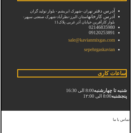
آدرس دفتر
تهران -شهرک ابریشم - بلوار تولید گران
آدرس کارخانه
استان البرز-نظرآباد-شهرک صنعتی سپهر-
بلوار کارآفرین خیابان آذر غربی پلاک11
02146835980
09120253891
sale@kavianmixgas.com
sepehrgaskavian
ساعات کاری
شنبه تا چهارشنبه
8:00 الی 16:30
پنجشنبه
8:00 الی 1۲:00
تماس با ما