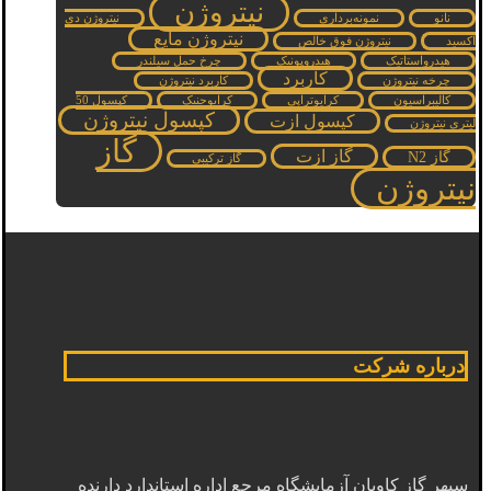
نیتروژن
نانو
نمونه‌برداری
نیتروژن دی
نیتروژن مایع
اکسید
نیتروژن فوق خالص
هیدرواستاتیک
هیدروپونیک
چرخ حمل سیلندر
کاربرد
چرخه نیتروژن
کاربرد نیتروژن
کالیبراسیون
کرایوتراپی
کرایوجنیک
کپسول 50
کپسول نیتروژن
کپسول ازت
لیتری نیتروژن
گاز
گاز ازت
گاز N2
گاز ترکیبی
نیتروژن
درباره شرکت
سپهر گاز کاویان آزمایشگاه مرجع اداره استاندارد دارنده