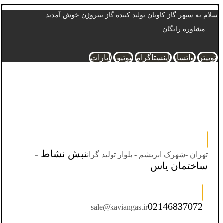
سلام به سپهر گاز کاویان تولید کننده گاز نیتروژن خوش آمدید
مشاوره رایگان
توییتر
واتساپ
اینستاگرام
یوتیوب
آپارات
نبش نشاط -
تهران -شهرک ابریشم - بلوار تولید گران
ساختمان یاس
02146837072
sale@kaviangas.ir