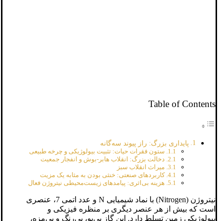
Table of Contents
پایداری بزرگ: راز پیوند سه‌گانه
ستون فقرات حیات: تثبیت بیولوژیکی و چرخه طبیعی
دخالت بزرگ: انقلاب هابر-بوش و انفجار جمعیت
میراث انقلاب سبز
کاربردهای صنعتی: خنثی بودن به مثابه یک مزیت
هزینه بی‌اثری: پیامدهای زیست‌محیطی نیتروژن فعال
نیتروژن (Nitrogen) با نماد شیمیایی N و عدد اتمی 7، عنصری
است که بیش از هر عنصر دیگری بر منظره فیزیکی و
بیولوژیکی زمین تسلط دارد. این گاز بی‌بو، بی‌رنگ و بی‌مزه،