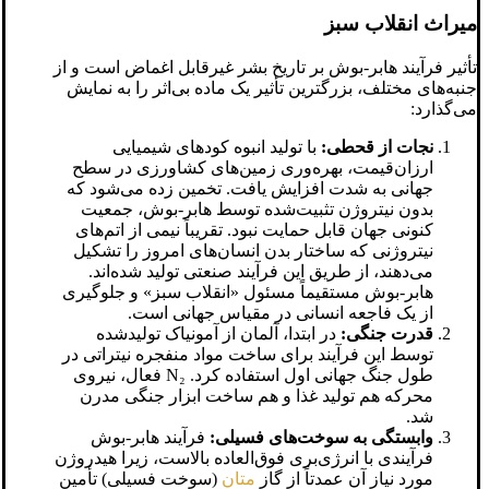
میراث انقلاب سبز
تأثیر فرآیند هابر-بوش بر تاریخ بشر غیرقابل اغماض است و از
جنبه‌های مختلف، بزرگترین تأثیر یک ماده بی‌اثر را به نمایش
می‌گذارد:
نجات از قحطی:
با تولید انبوه کودهای شیمیایی
ارزان‌قیمت، بهره‌وری زمین‌های کشاورزی در سطح
جهانی به شدت افزایش یافت. تخمین زده می‌شود که
بدون نیتروژن تثبیت‌شده توسط هابر-بوش، جمعیت
کنونی جهان قابل حمایت نبود. تقریباً نیمی از اتم‌های
نیتروژنی که ساختار بدن انسان‌های امروز را تشکیل
می‌دهند، از طریق این فرآیند صنعتی تولید شده‌اند.
هابر-بوش مستقیماً مسئول «انقلاب سبز» و جلوگیری
از یک فاجعه انسانی در مقیاس جهانی است.
قدرت جنگی:
در ابتدا، آلمان از آمونیاک تولیدشده
توسط این فرآیند برای ساخت مواد منفجره نیتراتی در
طول جنگ جهانی اول استفاده کرد. N₂ فعال، نیروی
محرکه هم تولید غذا و هم ساخت ابزار جنگی مدرن
شد.
وابستگی به سوخت‌های فسیلی:
فرآیند هابر-بوش
فرآیندی با انرژی‌بری فوق‌العاده بالاست، زیرا هیدروژن
مورد نیاز آن عمدتاً از گاز
متان
(سوخت فسیلی) تأمین