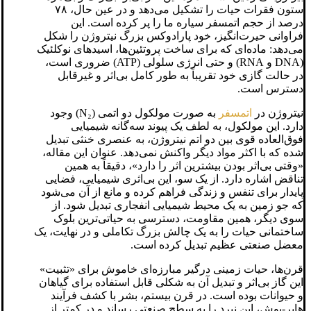
ستون فقرات حیات را تشکیل می‌دهد و در عین حال، ۷۸
درصد از حجم اتمسفر سیاره ما را پر کرده است. این
فراوانی حیرت‌انگیز، خود پارادوکس بزرگ نیتروژن را شکل
می‌دهد: ماده‌ای که برای ساخت پروتئین‌ها، اسیدهای نوکلئیک
(DNA و RNA) و حتی انرژی سلولی (ATP) ضروری است،
در حالت گازی خود تقریباً به طور کامل بی‌اثر و غیرقابل
دسترس است.
نیتروژن در
اتمسفر
به صورت مولکول دو اتمی (N₂) وجود
دارد. این مولکول، به لطف یک پیوند سه‌گانه شیمیایی
فوق‌العاده قوی بین دو اتم نیتروژن، به عنصری خنثی تبدیل
شده که با اکثر مواد دیگر واکنش نمی‌دهد. عنوان این مقاله،
«وقتی بی‌اثر بودن بیشترین اثر را دارد»، دقیقاً به همین
تناقض اشاره دارد. از یک سو، این بی‌اثری شیمیایی، فضایی
پایدار برای تنفس و زندگی فراهم کرده و مانع از آن می‌شود
که جو زمین به یک محیط شیمیایی انفجاری تبدیل شود. از
سوی دیگر، همین مقاومت، دسترسی به حیاتی‌ترین بلوک
ساختمانی حیات را به یک چالش بزرگ تکاملی و در نهایت، یک
معضل صنعتی عظیم تبدیل کرده است.
قرن‌ها، حیات زمینی درگیر مبارزه‌ای خاموش برای «تثبیت»
این گاز بی‌اثر و تبدیل آن به شکلی قابل استفاده برای گیاهان
و حیوانات بوده است. در قرن بیستم، بشر با کشف فرآیند
هابر-بوش، این نبرد را به سطح صنعتی رساند و در کمتر از