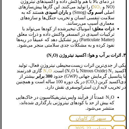
در دمای بالا با هم واکنش داده و اکسیدهای نیتروژن
(NO و
NO₂
) را تولید می‌کنند. این گازها پیش‌سازهای
اصلی
اسم وگ
(Smog) و
باران اسیدی
هستند که به
سلامت تنفسی انسان و تخریب جنگل‌ها و سازه‌های
معماری آسیب می‌رسانند.
ذرات معلق:
آمونیاک تبخیرشده از کودها می‌تواند با
ترکیبات اسیدی در اتمسفر واکنش داده و ذرات معلق
(Particulate Matter) ریز تشکیل دهد که عمیقاً در ریه‌ها
نفوذ کرده و به مشکلات جدی سلامتی منجر می‌شود.
۳. اثرات بر آب و هوا: اکسید نیتروژن (N₂O)
یکی از جدی‌ترین اثرات زیست‌محیطی نیتروژن فعال، تولید
اکسید N₂ (Nitrous Oxide یا N₂O) است.
N₂O
گازی قدرتمند
با پتانسیل گرمایش جهانی (GWP) حدود
300 برابر
بیشتر از
دی‌اکسید کربن (CO₂) در یک دوره 100 ساله است و همچنین
در تخریب لایه ازن استراتوسفری نقش دارد.
N₂O عمدتاً از فرآیند واپس‌نیتریفیکاسیون در خاک‌هایی
که بیش از حد با کودهای نیتروژنی بارگذاری شده‌اند،
منتشر می‌شود.
سپهر گاز کاویان
دسامبر 22, 2025