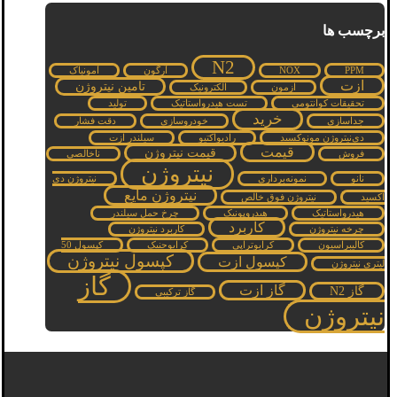
برچسب ها
N2
PPM
NOX
آرگون
آمونیاک
ازت
تامین نیتروژن
ازمون
الکترونیک
تحقیقات کوانتومی
تست هیدرواستاتیک
تولید
خرید
جداسازی
خودروسازی
دقت فشار
دی‌نیتروژن مونوکسید
رادیواکتیو
سیلندر ازت
قیمت
قیمت نیتروژن
فروش
ناخالصی
نیتروژن
نانو
نمونه‌برداری
نیتروژن دی
نیتروژن مایع
اکسید
نیتروژن فوق خالص
هیدرواستاتیک
هیدروپونیک
چرخ حمل سیلندر
کاربرد
چرخه نیتروژن
کاربرد نیتروژن
کالیبراسیون
کرایوتراپی
کرایوجنیک
کپسول 50
کپسول نیتروژن
کپسول ازت
لیتری نیتروژن
گاز
گاز ازت
گاز N2
گاز ترکیبی
نیتروژن