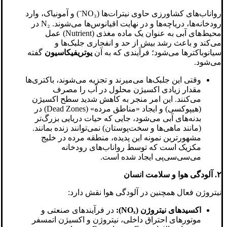
رواناب‌های کشاورزی حاوی نیترات‌ها (NO₃⁻) و آمونیاک، وارد
رودخانه‌ها، دریاچه‌ها و در نهایت اقیانوس‌ها می‌شوند. N₂ در
محیط‌های آبی به عنوان یک ماده مغذی (Nutrient) عمل
می‌کند و باعث رشد بیش از حد و انفجاری جلبک‌ها و
سیانوباکترها می‌شود؛ فرآیندی که به آن
یوتریفیکاسیون
گفته
می‌شود.
وقتی این جلبک‌ها می‌میرند و تجزیه می‌شوند، باکتری‌ها
مقدار زیادی اکسیژن محلول در آب را مصرف
می‌کنند. این امر منجر به کاهش شدید سطح اکسیژن
(هیپوکسی) و ایجاد «مناطق مرده» (Dead Zones) در
بدنه‌های آبی می‌شود، جایی که حیات دریایی بزرگ‌تر
(مانند ماهی‌ها و سخت‌پوستان) نمی‌توانند زنده بمانند.
مشهورترین نمونه این پدیده، منطقه مرده در خلیج
مکزیک است که توسط رواناب‌های رودخانه
می‌سی‌سی‌پی ایجاد شده است.
۲. آلودگی هوا و سلامت انسان
نیتروژن فعال همچنین در آلودگی هوا نقش دارد:
اکسیدهای نیتروژن (NOₓ):
در فرآیندهای صنعتی و
موتورهای احتراق داخلی، نیتروژن و اکسیژن اتمسفر