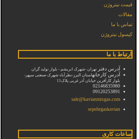
قیمت نیتروژن
مقالات
تماس با ما
کپسول نیتروژن
ارتباط با ما
آدرس دفتر
تهران -شهرک ابریشم - بلوار تولید گران
آدرس کارخانه
استان البرز-نظرآباد-شهرک صنعتی سپهر-
بلوار کارآفرین خیابان آذر غربی پلاک11
02146835980
09120253891
sale@kavianmixgas.com
sepehrgaskavian
ساعات کاری