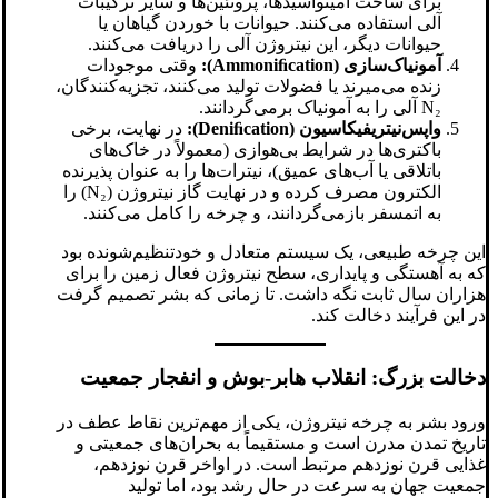
برای ساخت آمینواسیدها، پروتئین‌ها و سایر ترکیبات
آلی استفاده می‌کنند. حیوانات با خوردن گیاهان یا
حیوانات دیگر، این نیتروژن آلی را دریافت می‌کنند.
آمونیاک‌سازی (Ammoniﬁcation):
وقتی موجودات
زنده می‌میرند یا فضولات تولید می‌کنند، تجزیه‌کنندگان،
N₂ آلی را به آمونیاک برمی‌گردانند.
واپس‌نیتریفیکاسیون (Deniﬁcation):
در نهایت، برخی
باکتری‌ها در شرایط بی‌هوازی (معمولاً در خاک‌های
باتلاقی یا آب‌های عمیق)، نیترات‌ها را به عنوان پذیرنده
الکترون مصرف کرده و در نهایت گاز نیتروژن (N₂) را
به اتمسفر بازمی‌گردانند، و چرخه را کامل می‌کنند.
این چرخه طبیعی، یک سیستم متعادل و خودتنظیم‌شونده بود
که به آهستگی و پایداری، سطح نیتروژن فعال زمین را برای
هزاران سال ثابت نگه داشت. تا زمانی که بشر تصمیم گرفت
در این فرآیند دخالت کند.
دخالت بزرگ: انقلاب هابر-بوش و انفجار جمعیت
ورود بشر به چرخه نیتروژن، یکی از مهم‌ترین نقاط عطف در
تاریخ تمدن مدرن است و مستقیماً به بحران‌های جمعیتی و
غذایی قرن نوزدهم مرتبط است. در اواخر قرن نوزدهم،
جمعیت جهان به سرعت در حال رشد بود، اما تولید