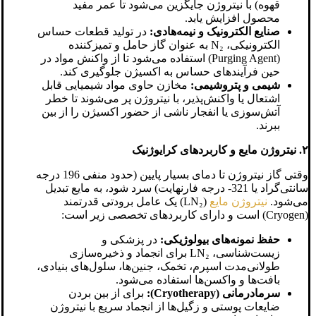
قهوه) با نیتروژن جایگزین می‌شود تا عمر مفید
محصول افزایش یابد.
صنایع الکترونیک و نیمه‌هادی:
در تولید قطعات حساس
الکترونیکی، N₂ به عنوان گاز حامل و تمیزکننده
(Purging Agent) استفاده می‌شود تا از واکنش مواد در
حین فرآیندهای حساس به اکسیژن جلوگیری کند.
شیمی و پتروشیمی:
مخازن حاوی مواد شیمیایی قابل
اشتعال یا واکنش‌پذیر، با نیتروژن پر می‌شوند تا خطر
آتش‌سوزی یا انفجار ناشی از حضور اکسیژن را از بین
ببرند.
۲. نیتروژن مایع و کاربردهای کرایوژنیک
وقتی گاز نیتروژن تا دمای بسیار پایین (حدود منفی 196 درجه
سانتی‌گراد یا 321- درجه فارنهایت) سرد شود، به مایع تبدیل
می‌شود.
نیتروژن مایع
(LN₂) یک عامل برودتی قدرتمند
(Cryogen) است و دارای کاربردهای تخصصی زیر است:
حفظ نمونه‌های بیولوژیکی:
در پزشکی و
زیست‌شناسی، LN₂ برای انجماد و ذخیره‌سازی
طولانی‌مدت اسپرم، تخمک، جنین‌ها، سلول‌های بنیادی،
بافت‌ها و واکسن‌ها استفاده می‌شود.
سرمادرمانی (Cryotherapy):
برای از بین بردن
ضایعات پوستی و زگیل‌ها از انجماد سریع با نیتروژن