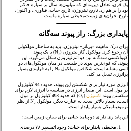
یک قرن، تعادل دیرینه‌ای که میلیون‌ها سال بر سیاره حاکم
بود را بر هم زد. تاریخ نیتروژن، تاریخ حیات، فناوری، و اکنون،
تاریخ بحران‌های زیست‌محیطی سیاره ماست.
پایداری بزرگ: راز پیوند سه‌گانه
برای درک ماهیت «بی‌اثر» نیتروژن، باید به ساختار مولکولی
آن رجوع کرد. مولکول گاز نیتروژن (N₂) با یک پیوند
کووالانسی سه‌گانه بین دو اتم نیتروژن شکل می‌گیرد. این
پیوند، که قوی‌ترین پیوند در طبیعت در میان مولکول‌های دو
اتمی مشابه است، شکافتن مولکول N₂ را به فرآیندی بسیار
پرانرژی تبدیل می‌کند.
انرژی مورد نیاز برای شکستن این پیوند، حدود 945 کیلوژول
بر مول است. این مقدار انرژی در مقایسه با انرژی لازم برای
شکستن پیوند
اکسیژن
(O₂) که حدود 498 کیلوژول بر مول
است، بسیار بالاتر است. به عبارت دیگر، مولکول N₂ از نظر
ترمودینامیکی بسیار پایدار است.
این پایداری دارای دو پیامد حیاتی برای سیاره زمین است:
محیطی پایدار برای حیات:
وجود اتمسفر ۷۸ درصدی