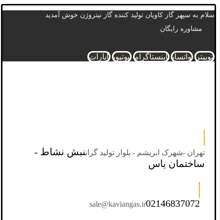
سلام به سپهر گاز کاویان تولید کننده گاز نیتروژن خوش آمدید
مشاوره رایگان
توییتر
واتساپ
اینستاگرام
یوتیوب
آپارات
نبش نشاط -
تهران -شهرک ابریشم - بلوار تولید گران
ساختمان یاس
02146837072
sale@kaviangas.ir