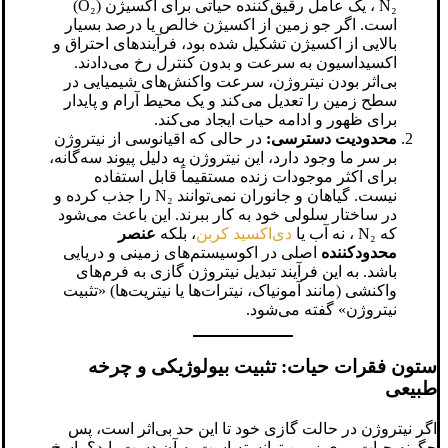
N₂ ، یک عامل رقیق‌کننده حیاتی برای اکسیژن (O₂)
است. اگر جو زمین از اکسیژن خالص یا درصد بسیار
بالایی از اکسیژن تشکیل شده بود، فرآیندهای احتراق و
اکسیداسیون به سرعت و بدون کنترل رخ می‌دادند.
بی‌اثر بودن نیتروژن، سرعت واکنش‌های شیمیایی در
سطح زمین را تعدیل می‌کند و یک محیط آرام و پایدار
برای ظهور و ادامه حیات ایجاد می‌کند.
محدودیت دسترسی:
در حالی که اقیانوسی از نیتروژن
بر سر ما وجود دارد، این نیتروژن به دلیل پیوند سه‌گانه،
برای اکثر موجودات زنده مستقیماً قابل استفاده
نیست. گیاهان و جانوران نمی‌توانند N₂ را جذب کرده و
در ساختار سلولی خود به کار ببرند. این باعث می‌شود
که N₂ ، نه آب یا
دی‌اکسید کربن
، بلکه
عنصر
محدودکننده
اصلی در اکوسیستم‌های زمینی و دریایی
باشد. به این فرآیند تبدیل نیتروژن گازی به فرم‌های
واکنشی (مانند آمونیاک، نیترات‌ها یا نیتریت‌ها) «تثبیت
نیتروژن» گفته می‌شود.
ستون فقرات حیات: تثبیت بیولوژیکی و چرخه
طبیعی
اگر نیتروژن در حالت گازی خود تا این حد بی‌اثر است، پس
چگونه حیات روی زمین توانسته است به آن دست یابد؟ پاسخ