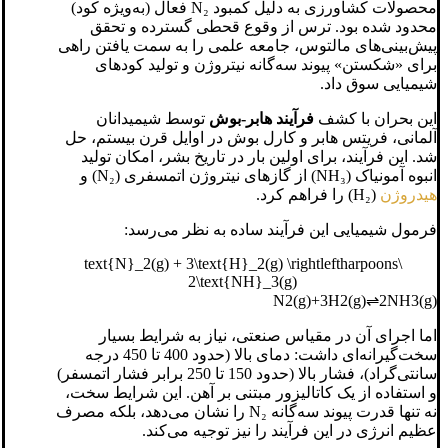
محصولات کشاورزی به دلیل کمبود N₂ فعال (به‌ویژه کود)
محدود شده بود. ترس از وقوع قحطی گسترده و تحقق
پیش‌بینی‌های مالتوس، جامعه علمی را به سمت یافتن راهی
برای «شکستن» پیوند سه‌گانه نیتروژن و تولید کودهای
شیمیایی سوق داد.
این بحران با کشف
فرآیند هابر-بوش
توسط شیمیدانان
آلمانی، فریتس هابر و کارل بوش در اوایل قرن بیستم، حل
شد. این فرآیند، برای اولین بار در تاریخ بشر، امکان تولید
انبوه آمونیاک (NH₃) از گازهای نیتروژن اتمسفری (N₂) و
هیدروژن
(H₂) را فراهم کرد.
فرمول شیمیایی این فرآیند ساده به نظر می‌رسد:
\text{N}_2(g) + 3\text{H}_2(g) \rightleftharpoons
2\text{NH}_3(g)
N2​(g)+3H2​(g)⇌2NH3​(g)
اما اجرای آن در مقیاس صنعتی، نیاز به شرایط بسیار
سخت‌گیرانه‌ای داشت: دمای بالا (حدود 400 تا 450 درجه
سانتی‌گراد)، فشار بالا (حدود 150 تا 250 برابر فشار اتمسفر)
و استفاده از یک کاتالیزور مبتنی بر آهن. این شرایط سخت،
نه تنها قدرت پیوند سه‌گانه N₂ را نشان می‌دهد، بلکه مصرف
عظیم انرژی در این فرآیند را نیز توجیه می‌کند.