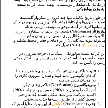
در تکامل یک شاهکار بیوشیمیایی نهفته است: فرآیند
تثبیت
نیتروژن بیولوژیکی
.
در طول تاریخ تکامل، تنها چند گروه از میکروارگانیسم‌ها،
عمدتاً باکتری‌ها و آرکئاها (مانند باکتری‌های ریزوبیوم در خاک
و سیانوباکترها در آب)، موفق به توسعه آنزیمی به نام
نیتروژناز
(Nitrogenase) شدند. این آنزیم، با استفاده از انرژی
بالا و یک سیستم کاتالیزوری مبتنی بر مولیبدن و آهن،
می‌تواند پیوند سه‌گانه N₂ را در دمای و فشار محیط بشکند و
آن را به
آمونیاک
(NH₃) تبدیل کند.
این فرآیند تثبیت بیولوژیکی، سنگ بنای چرخه نیتروژن در
طبیعت است و اساساً تمام N₂ مورد نیاز برای ساختار حیاتی
زمین را تأمین می‌کند:
تثبیت:
باکتری‌های تثبیت‌کننده (آزادزی یا همزیست با
گیاهان لگومینوز مانند لوبیا و شبدر) نیتروژن گازی را
به آمونیاک تبدیل می‌کنند.
نیتریفیکاسیون (Nitriﬁcation):
باکتری‌های دیگر
آمونیاک را به نیتریت (NO₂⁻) و سپس به نیترات (NO₃⁻)
اکسید می‌کنند. نیترات‌ها شکلی هستند که به راحتی
توسط گیاهان از طریق ریشه‌ها جذب می‌شوند.
جذب (Assimilation):
گیاهان
از این نیترات‌ها یا آمونیاک