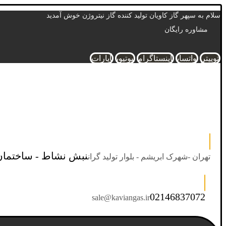
سلام به سپهر گاز کاویان تولید کننده گاز نیتروژن خوش آمدید
مشاوره رایگان
توییتر
واتساپ
اینستاگرام
یوتیوب
آپارات
نبش نشاط - ساختمان
تهران -شهرک ابریشم - بلوار تولید گران
02146837072
sale@kaviangas.ir