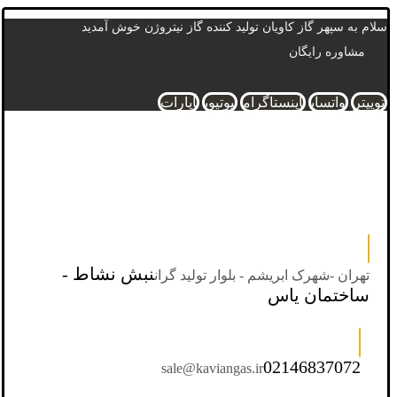
سلام به سپهر گاز کاویان تولید کننده گاز نیتروژن خوش آمدید
مشاوره رایگان
توییتر
واتساپ
اینستاگرام
یوتیوب
آپارات
نبش نشاط -
تهران -شهرک ابریشم - بلوار تولید گران
ساختمان یاس
02146837072
sale@kaviangas.ir