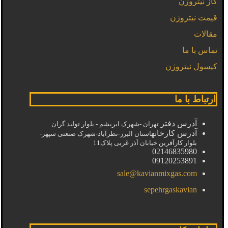
گاز نیتروژن
قیمت نیتروژن
مقالات
تماس با ما
کپسول نیتروژن
ارتباط با ما
آدرس دفتر
تهران -شهرک ابریشم - بلوار تولید گران
آدرس کارخانه
استان البرز-نظرآباد-شهرک صنعتی سپهر-
بلوار کارآفرین خیابان آذر غربی پلاک11
02146835980
09120253891
sale@kavianmixgas.com
sepehrgaskavian