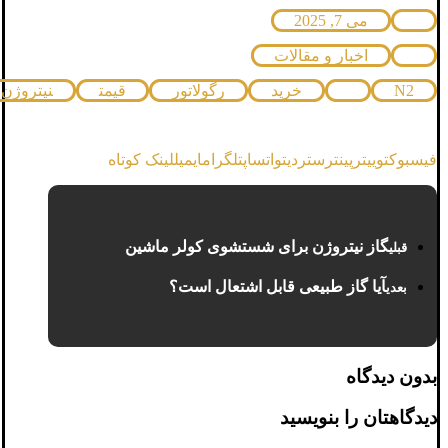
می 7, 2025
اخبار و مقالات
N2
خرید
رگولاتور
قیمت
نیتروژن
فیسبوک
توییتر
پینترست
ردیت
واتساپ
تلگرام
ایمیل
لینک کوتاه
گاز نیتروژن برای شستشوی کولر ماشین
قبلی
آیا گاز طبیعی قابل اشتعال است؟
بعدی
بدون دیدگاه
دیدگاهتان را بنویسید