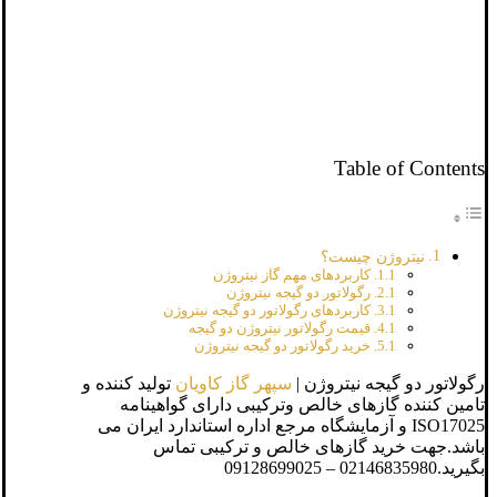
Table of Contents
نیتروژن چیست؟
کاربردهای مهم گاز نیتروژن
رگولاتور دو گیجه نیتروژن
کاربردهای رگولاتور دو گیجه نیتروژن
قیمت رگولاتور نیتروژن دو گیجه
خرید رگولاتور دو گیجه نیتروژن
رگولاتور دو گیجه نیتروژن |
سپهر گاز کاویان
تولید کننده و
تامین کننده گازهای خالص وترکیبی دارای گواهینامه
ISO17025 و آزمایشگاه مرجع اداره استاندارد ایران می
باشد.جهت خرید گازهای خالص و ترکیبی تماس
بگیرید.02146835980 – 09128699025