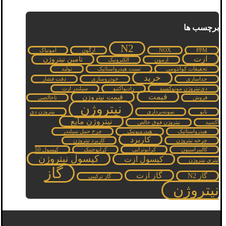
برچسب ها
N2
PPM
NOX
آرگون
آمونیاک
ازت
تامین نیتروژن
ازمون
الکترونیک
تحقیقات کوانتومی
تست هیدرواستاتیک
تولید
خرید
جداسازی
خودروسازی
دقت فشار
دی‌نیتروژن مونوکسید
رادیواکتیو
سیلندر ازت
قیمت
قیمت نیتروژن
فروش
ناخالصی
نیتروژن
نانو
نمونه‌برداری
نیتروژن دی
نیتروژن مایع
اکسید
نیتروژن فوق خالص
هیدرواستاتیک
هیدروپونیک
چرخ حمل سیلندر
کاربرد
چرخه نیتروژن
کاربرد نیتروژن
کالیبراسیون
کرایوتراپی
کرایوجنیک
کپسول 50
کپسول نیتروژن
کپسول ازت
لیتری نیتروژن
گاز
گاز ازت
گاز N2
گاز ترکیبی
نیتروژن