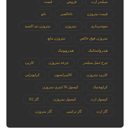
سیلندر ازت
فروش
قیمت
قیمت نیتروژن
ناخالصی
نانو
نمونه‌برداری
نیتروژن
نیتروژن دی اکسید
نیتروژن فوق خالص
نیتروژن مایع
هیدرواستاتیک
هیدروپونیک
چرخ حمل سیلندر
چرخه نیتروژن
کاربرد
کاربرد نیتروژن
کالیبراسیون
کرایوتراپی
کرایوجنیک
کپسول 50 لیتری نیتروژن
کپسول ازت
کپسول نیتروژن
گاز N2
گاز ازت
گاز ترکیبی
گاز نیتروژن