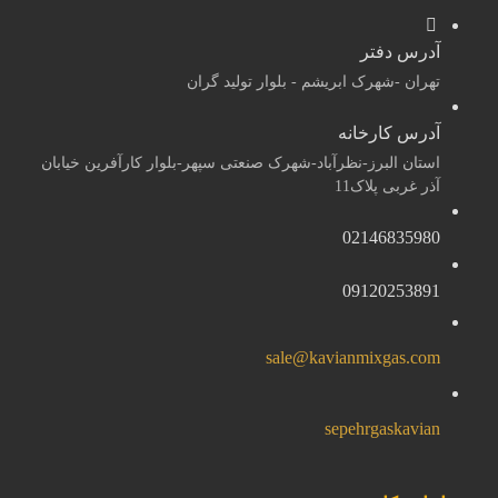
آدرس دفتر
تهران -شهرک ابریشم - بلوار تولید گران
آدرس کارخانه
استان البرز-نظرآباد-شهرک صنعتی سپهر-بلوار کارآفرین خیابان
آذر غربی پلاک11
02146835980
09120253891
sale@kavianmixgas.com
sepehrgaskavian