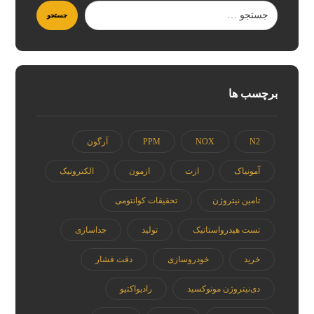
برچسب ها
N2
NOX
PPM
آرگون
آمونیاک
ازت
ازمون
الکترونیک
تامین نیتروژن
تحقیقات کوانتومی
تست هیدرواستاتیک
تولید
جداسازی
خرید
خودروسازی
دقت فشار
دی‌نیتروژن مونوکسید
رادیواکتیو