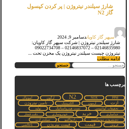
شارژ سیلندر نیتروژن | پر کردن کپسول
گاز N2
سپهر گاز کاویان
دسامبر 9, 2024
شارژ سیلندر نیتروژن | شرکت سپهر گاز کاویان:
02146835980 – 02146837072 – 09022734708
نیتروژن چیست سیلندر نیتروژن یک مخزن تحت ...
ادامه مطلب
جستجو
برای:
برچسب ها
N2
PPM
NOX
آرگون
آمونیاک
ازت
تامین نیتروژن
ازمون
الکترونیک
تحقیقات کوانتومی
تست هیدرواستاتیک
تولید
خرید
جداسازی
خودروسازی
دقت فشار
دی‌نیتروژن مونوکسید
رادیواکتیو
سیلندر ازت
قیمت
قیمت نیتروژن
فروش
ناخالصی