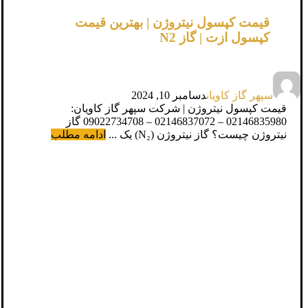
قیمت کپسول نیتروژن | بهترین قیمت
کپسول ازت | گاز N2
سپهر گاز کاویان
دسامبر 10, 2024
قیمت کپسول نیتروژن | شرکت سپهر گاز کاویان:
02146835980 – 02146837072 – 09022734708 گاز
نیتروژن چیست؟ گاز نیتروژن (N₂) یک ...
ادامه مطلب