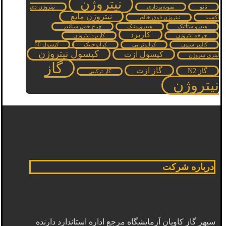
نیتروژن
نانو
نمونه‌برداری
نیتروژن دی
نیتروژن مایع
اکسید
نیتروژن فوق خالص
هیدرواستاتیک
هیدروپونیک
چرخ حمل سیلندر
کاربرد
چرخه نیتروژن
کاربرد نیتروژن
کالیبراسیون
کرایوتراپی
کرایوجنیک
کپسول 50
کپسول نیتروژن
کپسول ازت
لیتری نیتروژن
گاز
گاز ازت
گاز N2
گاز ترکیبی
نیتروژن
درباره شرکت
سپهر گاز کاویان آزمایشگاه مرجع اداره استاندارد دارنده