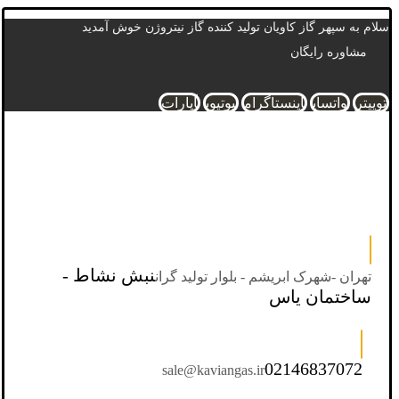
سلام به سپهر گاز کاویان تولید کننده گاز نیتروژن خوش آمدید
مشاوره رایگان
توییتر
واتساپ
اینستاگرام
یوتیوب
آپارات
نبش نشاط -
تهران -شهرک ابریشم - بلوار تولید گران
ساختمان یاس
02146837072
sale@kaviangas.ir