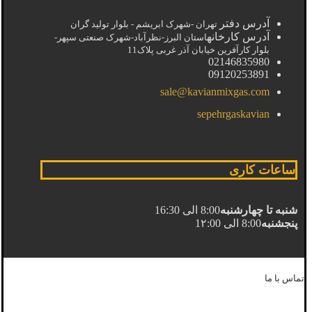
آدرس دفتر
تهران -شهرک ابریشم - بلوار تولید گران
آدرس کارخانه
استان البرز-نظرآباد-شهرک صنعتی سپهر-
بلوار کارآفرین خیابان آذر غربی پلاک11
02146835980
09120253891
sale@kavianmixgas.com
sepehrgaskavian
ساعات کاری
شنبه تا چهارشنبه
8:00 الی 16:30
پنجشنبه
8:00 الی 1۲:00
تماس با ما