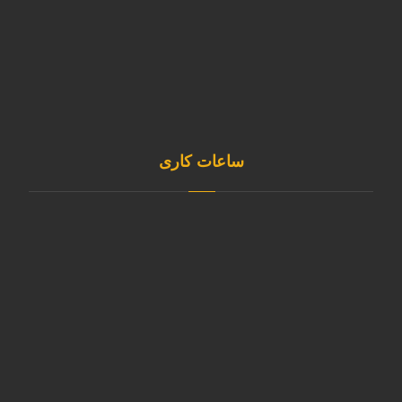
sale@kavianmixgas.com
sepehrgaskavian
ساعات کاری
شنبه تا چهارشنبه
8:00 الی 16:30
پنجشنبه
8:00 الی 1۲:00