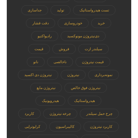
تست هیدرواستاتیک
تولید
جداسازی
خرید
خودروسازی
دقت فشار
دی‌نیتروژن مونوکسید
رادیواکتیو
سیلندر ازت
فروش
قیمت
قیمت نیتروژن
ناخالصی
نانو
نمونه‌برداری
نیتروژن
نیتروژن دی اکسید
نیتروژن فوق خالص
نیتروژن مایع
هیدرواستاتیک
هیدروپونیک
چرخ حمل سیلندر
چرخه نیتروژن
کاربرد
کاربرد نیتروژن
کالیبراسیون
کرایوتراپی