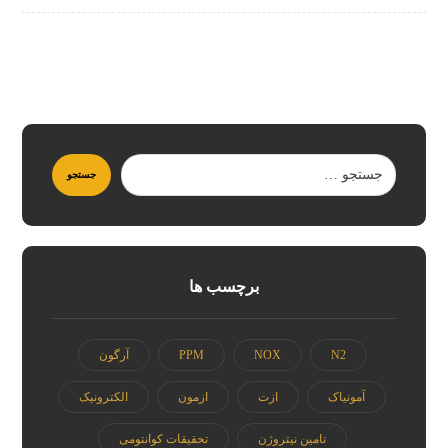
برچسب ها
N2
NOX
PPM
آرگون
آمونیاک
ازت
ازمون
الکترونیک
تامین نیتروژن
تحقیقات کوانتومی