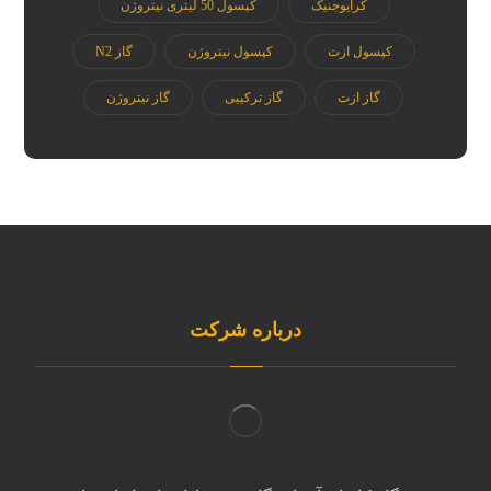
کرایوجنیک
کپسول 50 لیتری نیتروژن
کپسول ازت
کپسول نیتروژن
گاز N2
گاز ازت
گاز ترکیبی
گاز نیتروژن
درباره شرکت