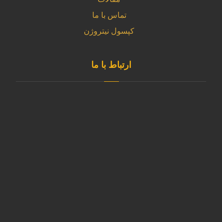
تماس با ما
کپسول نیتروژن
ارتباط با ما
آدرس دفتر
تهران -شهرک ابریشم - بلوار تولید گران
آدرس کارخانه
استان البرز-نظرآباد-شهرک صنعتی سپهر-بلوار کارآفرین خیابان آذر
غربی پلاک11
02146835980
09120253891