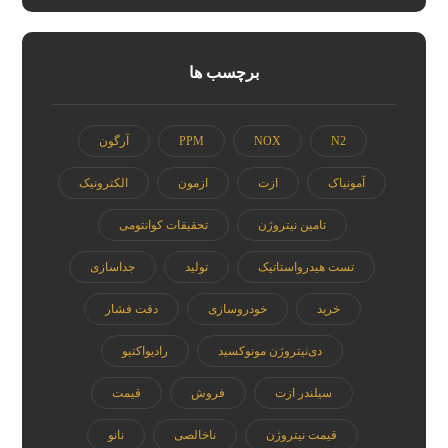
برچسب ها
N2
NOX
PPM
آرگون
آمونیاک
ازت
ازمون
الکترونیک
تامین نیتروژن
تحقیقات کوانتومی
تست هیدرواستاتیک
تولید
جداسازی
خرید
خودروسازی
دقت فشار
دی‌نیتروژن مونوکسید
رادیواکتیو
سیلندر ازت
فروش
قیمت
قیمت نیتروژن
ناخالصی
نانو