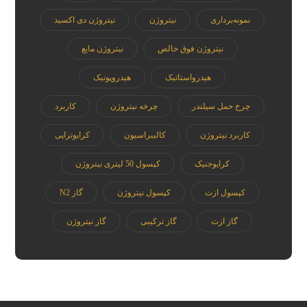
نمونه‌برداری
نیتروژن
نیتروژن دی اکسید
نیتروژن فوق خالص
نیتروژن مایع
هیدرواستاتیک
هیدروپونیک
چرخ حمل سیلندر
چرخه نیتروژن
کاربرد
کاربرد نیتروژن
کالیبراسیون
کرایوتراپی
کرایوجنیک
کپسول 50 لیتری نیتروژن
کپسول ازت
کپسول نیتروژن
گاز N2
گاز ازت
گاز ترکیبی
گاز نیتروژن