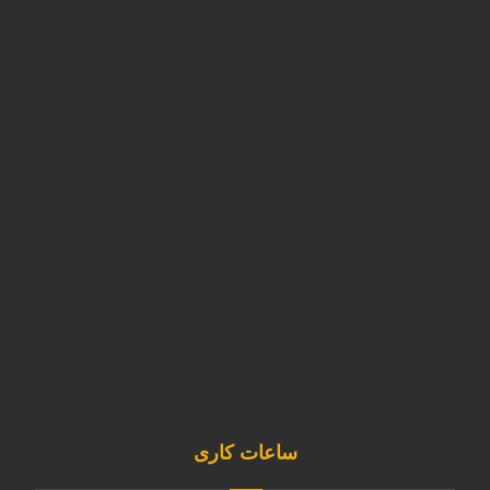
آدرس دفتر
تهران -شهرک ابریشم - بلوار تولید گران
آدرس کارخانه
استان البرز-نظرآباد-شهرک صنعتی سپهر-بلوار کارآفرین خیابان آذر
غربی پلاک11
02146835980
09120253891
sale@kavianmixgas.com
sepehrgaskavian
ساعات کاری