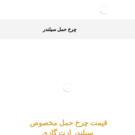
چرخ حمل سیلندر
قیمت چرخ حمل مخصوص
سیلندر ازت گازی