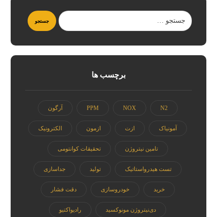
جستجو
برچسب ها
N2
NOX
PPM
آرگون
آمونیاک
ازت
ازمون
الکترونیک
تامین نیتروژن
تحقیقات کوانتومی
تست هیدرواستاتیک
تولید
جداسازی
خرید
خودروسازی
دقت فشار
دی‌نیتروژن مونوکسید
رادیواکتیو