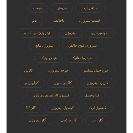
سیلندر ازت
فروش
قیمت
قیمت نیتروژن
ناخالصی
نانو
نمونه‌برداری
نیتروژن
نیتروژن دی اکسید
نیتروژن فوق خالص
نیتروژن مایع
هیدرواستاتیک
هیدروپونیک
چرخ حمل سیلندر
چرخه نیتروژن
کاربرد
کاربرد نیتروژن
کالیبراسیون
کرایوتراپی
کرایوجنیک
کپسول 50 لیتری نیتروژن
کپسول ازت
کپسول نیتروژن
گاز N2
گاز ازت
گاز ترکیبی
گاز نیتروژن