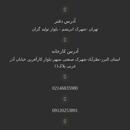
آدرس دفتر
تهران -شهرک ابریشم - بلوار تولید گران
آدرس کارخانه
استان البرز-نظرآباد-شهرک صنعتی سپهر-بلوار کارآفرین خیابان آذر
غربی پلاک11
02146835980
09120253891