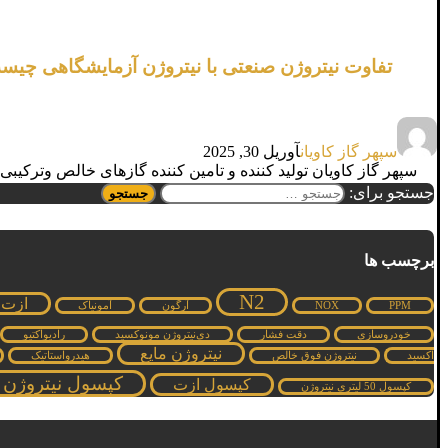
تفاوت نیتروژن صنعتی با نیتروژن آزمایشگاهی چی
سپهر گاز کاویان
آوریل 30, 2025
سپهر گاز کاویان تولید کننده و تامین کننده گازهای خالص وترکیبی دارای گواهینامه ISO17025 و آزمایشگاه مرجع
جستجو برای:
برچسب ها
N2
ازت
PPM
NOX
آرگون
آمونیاک
خودروسازی
دقت فشار
دی‌نیتروژن مونوکسید
رادیواکتیو
نیتروژن مایع
اکسید
نیتروژن فوق خالص
هیدرواستاتیک
کپسول نیتروژن
کپسول ازت
کپسول 50 لیتری نیتروژن