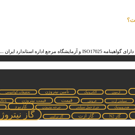
ست؟
 اداره استاندارد ایران ...
تامین نیتروژن
ازمون
الکترونیک
تحقیقات کوانتومی
قیمت
قیمت نیتروژن
سیلندر ازت
فروش
ناخال
کاربرد
هیدروپونیک
چرخ حمل سیلندر
چرخه نیتروژن
گاز نیتروژ
گاز ازت
گاز N2
گاز ترکیبی