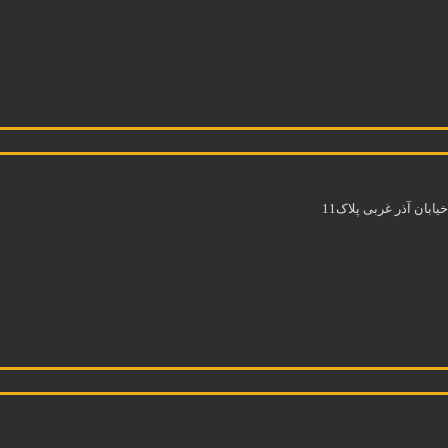
بان آذر غربی پلاک11