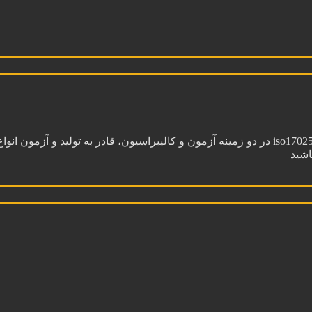
سپهر گاز کاویان آزمایشگاه مرجع اداره استاندارد دارنده گواهینامه iso17025 در دو زمینه آزمون و ک
اشید