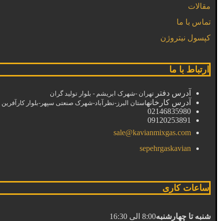
مقالات
تماس با ما
کپسول نیتروژن
ارتباط با ما
آدرس دفتر
تهران -شهرک ابریشم - بلوار تولید گران
آدرس کارخانه
استان البرز-نظرآباد-شهرک صنعتی سپهر-بلوار کارآفرین خیا
02146835980
09120253891
sale@kavianmixgas.com
sepehrgaskavian
ساعات کاری
شنبه تا چهارشنبه
8:00 الی 16:30