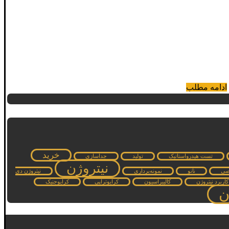
ادامه مطلب
خرید
تست هیدرواستاتیک
تولید
جداسازی
نیتروژن
صی
نانو
نمونه‌برداری
نیتروژن دی
کاربرد نیتروژن
کالیبراسیون
کرایوتراپی
کرایوجنیک
ن