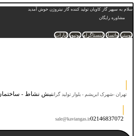
سلام به سپهر گاز کاویان تولید کننده گاز نیتروژن خوش آمدید
مشاوره رایگان
توییتر
واتساپ
اینستاگرام
یوتیوب
آپارات
نبش نشاط - ساختمان
تهران -شهرک ابریشم - بلوار تولید گران
02146837072
sale@kaviangas.ir