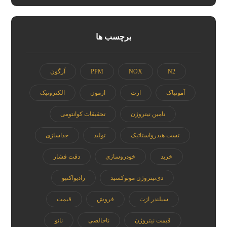
برچسب ها
N2
NOX
PPM
آرگون
آمونیاک
ازت
ازمون
الکترونیک
تامین نیتروژن
تحقیقات کوانتومی
تست هیدرواستاتیک
تولید
جداسازی
خرید
خودروسازی
دقت فشار
دی‌نیتروژن مونوکسید
رادیواکتیو
سیلندر ازت
فروش
قیمت
قیمت نیتروژن
ناخالصی
نانو