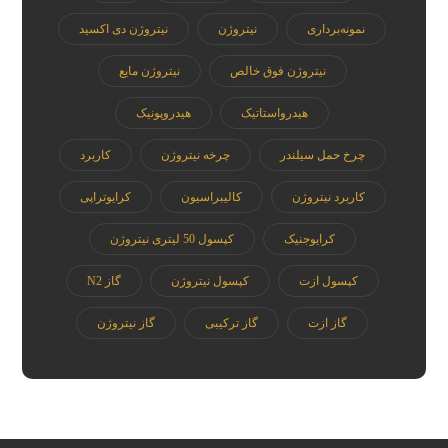
نمونه‌برداری
نیتروژن
نیتروژن دی اکسید
نیتروژن فوق خالص
نیتروژن مایع
هیدرواستاتیک
هیدروپونیک
چرخ حمل سیلندر
چرخه نیتروژن
کاربرد
کاربرد نیتروژن
کالیبراسیون
کرایوتراپی
کرایوجنیک
کپسول 50 لیتری نیتروژن
کپسول ازت
کپسول نیتروژن
گاز N2
گاز ازت
گاز ترکیبی
گاز نیتروژن