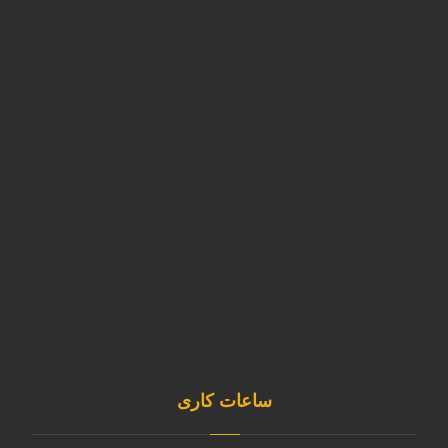
تهران -شهرک ابریشم - بلوار تولید گران
آدرس کارخانه
استان البرز-نظرآباد-شهرک صنعتی سپهر-بلوار کارآفرین خیابان آذر
غربی پلاک11
02146835980
09120253891
sale@kavianmixgas.com
sepehrgaskavian
ساعات کاری