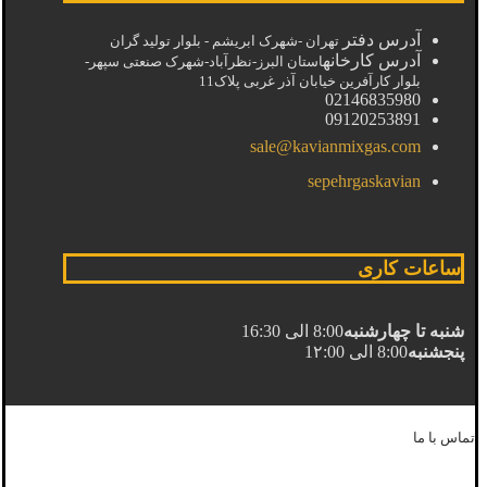
آدرس دفتر
تهران -شهرک ابریشم - بلوار تولید گران
آدرس کارخانه
استان البرز-نظرآباد-شهرک صنعتی سپهر-
بلوار کارآفرین خیابان آذر غربی پلاک11
02146835980
09120253891
sale@kavianmixgas.com
sepehrgaskavian
ساعات کاری
شنبه تا چهارشنبه
8:00 الی 16:30
پنجشنبه
8:00 الی 1۲:00
تماس با ما