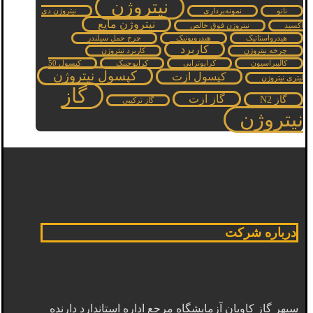
نیتروژن
نانو
نمونه‌برداری
نیتروژن دی
نیتروژن مایع
اکسید
نیتروژن فوق خالص
هیدرواستاتیک
هیدروپونیک
چرخ حمل سیلندر
کاربرد
چرخه نیتروژن
کاربرد نیتروژن
کالیبراسیون
کرایوتراپی
کرایوجنیک
کپسول 50
کپسول نیتروژن
کپسول ازت
لیتری نیتروژن
گاز
گاز ازت
گاز N2
گاز ترکیبی
نیتروژن
درباره شرکت
سپهر گاز کاویان آزمایشگاه مرجع اداره استاندارد دارنده