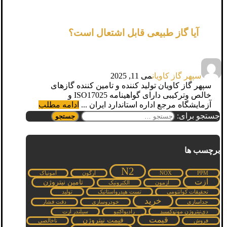
آیا گاز طبیعی قابل اشتعال است؟
سپهر گاز کاویان
می 11, 2025
سپهر گاز کاویان تولید کننده و تامین کننده گازهای
خالص وترکیبی دارای گواهینامه ISO17025 و
آزمایشگاه مرجع اداره استاندارد ایران ...
ادامه مطلب
جستجو برای:
برچسب ها
N2
PPM
NOX
آرگون
آمونیاک
ازت
تامین نیتروژن
ازمون
الکترونیک
تحقیقات کوانتومی
تست هیدرواستاتیک
تولید
خرید
جداسازی
خودروسازی
دقت فشار
دی‌نیتروژن مونوکسید
رادیواکتیو
سیلندر ازت
قیمت
قیمت نیتروژن
فروش
ناخالصی