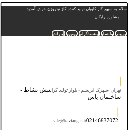
سلام به سپهر گاز کاویان تولید کننده گاز نیتروژن خوش آمدید
مشاوره رایگان
توییتر
واتساپ
اینستاگرام
یوتیوب
آپارات
نبش نشاط -
تهران -شهرک ابریشم - بلوار تولید گران
ساختمان یاس
02146837072
sale@kaviangas.ir