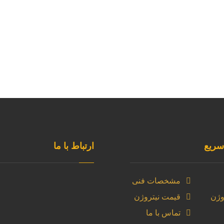
ریع
ارتباط با ما
مشخصات فنی
وژن
قیمت نیتروژن
آدرس دفتر
تماس با ما
تهران -شهرک ابریشم - بلوا