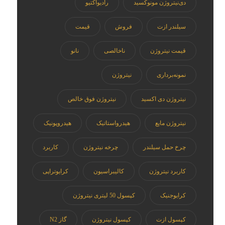
دی‌نیتروژن مونوکسید
رادیواکتیو
سیلندر ازت
فروش
قیمت
قیمت نیتروژن
ناخالصی
نانو
نمونه‌برداری
نیتروژن
نیتروژن دی اکسید
نیتروژن فوق خالص
نیتروژن مایع
هیدرواستاتیک
هیدروپونیک
چرخ حمل سیلندر
چرخه نیتروژن
کاربرد
کاربرد نیتروژن
کالیبراسیون
کرایوتراپی
کرایوجنیک
کپسول 50 لیتری نیتروژن
کپسول ازت
کپسول نیتروژن
گاز N2