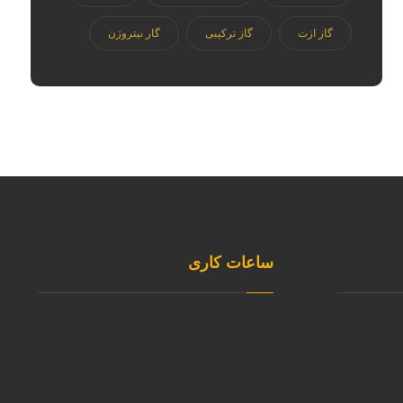
گاز ازت
گاز ترکیبی
گاز نیتروژن
ساعات کاری
شنبه تا چهارشنبه
8:00 الی 16:30
ر تولید
پنجشنبه
8:00 الی 1۲:00