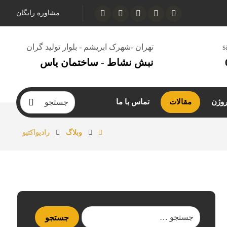
مشاوره رایگان
s
تهران -شهرک ابریشم - بلوار تولید گران
نبش نشاط - ساختمان یاس
روژن
مقالات
تماس با ما
وبلاگ
رادیواکتیو