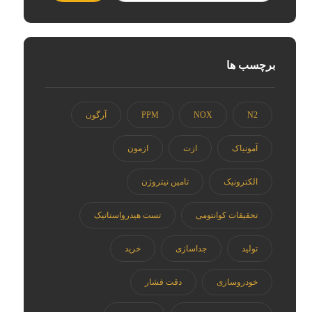
برچسب ها
N2
NOX
PPM
آرگون
آمونیاک
ازت
ازمون
الکترونیک
تامین نیتروژن
تحقیقات کوانتومی
تست هیدرواستاتیک
تولید
جداسازی
خرید
خودروسازی
دقت فشار