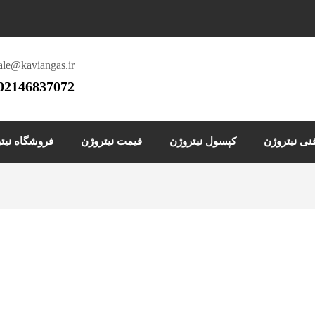
ale@kaviangas.ir
02146837072
ی نیتروژن
کپسول نیتروژن
قیمت نیتروژن
فروشگاه نیت