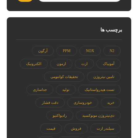
برچسب ها
N2
NOX
PPM
آرگون
آمونیاک
ازت
ازمون
الکترونیک
تامین نیتروژن
تحقیقات کوانتومی
تست هیدرواستاتیک
تولید
جداسازی
خرید
خودروسازی
دقت فشار
دی‌نیتروژن مونوکسید
رادیواکتیو
سیلندر ازت
فروش
قیمت