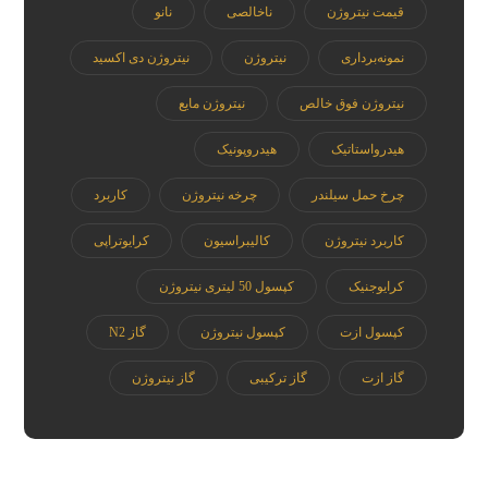
قیمت نیتروژن
ناخالصی
نانو
نمونه‌برداری
نیتروژن
نیتروژن دی اکسید
نیتروژن فوق خالص
نیتروژن مایع
هیدرواستاتیک
هیدروپونیک
چرخ حمل سیلندر
چرخه نیتروژن
کاربرد
کاربرد نیتروژن
کالیبراسیون
کرایوتراپی
کرایوجنیک
کپسول 50 لیتری نیتروژن
کپسول ازت
کپسول نیتروژن
گاز N2
گاز ازت
گاز ترکیبی
گاز نیتروژن