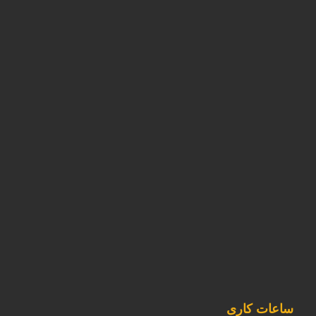
آدرس دفتر
تهران -شهرک ابریشم - بلوار تولید گران
آدرس کارخانه
استان البرز-نظرآباد-شهرک صنعتی سپهر-بلوار کارآفرین خیابان
آذر غربی پلاک11
02146835980
09120253891
sale@kavianmixgas.com
sepehrgaskavian
ساعات کاری