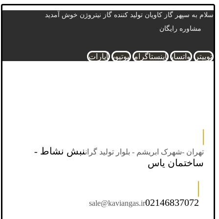
سلام به سپهر گاز کاویان تولید کننده گاز نیتروژن خوش آمدید
مشاوره رایگان
توییتر
واتساپ
اینستاگرام
یوتیوب
آپارات
نبش نشاط -
تهران -شهرک ابریشم - بلوار تولید گران
ساختمان یاس
02146837072
sale@kaviangas.ir