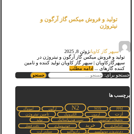
تولید و فروش میکس گاز آرگون و
نیتروژن
سپهر گاز کاویان
ژوئن 8, 2025
تولید و فروش میکس گاز آرگون و نیتروژن در
سپهرگازکاویان | سپهر گاز کاویان تولید کننده و تامین
کننده گازهای ...
ادامه مطلب
جستجو برای:
برچسب ها
N2
PPM
NOX
آرگون
آمونیاک
ازت
تامین نیتروژن
ازمون
الکترونیک
تحقیقات کوانتومی
تست هیدرواستاتیک
تولید
خرید
جداسازی
خودروسازی
دقت فشار
دی‌نیتروژن مونوکسید
رادیواکتیو
سیلندر ازت