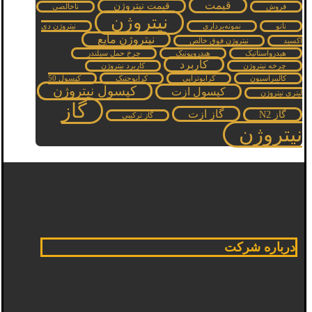
قیمت
قیمت نیتروژن
فروش
ناخالصی
نیتروژن
نانو
نمونه‌برداری
نیتروژن دی
نیتروژن مایع
اکسید
نیتروژن فوق خالص
هیدرواستاتیک
هیدروپونیک
چرخ حمل سیلندر
کاربرد
چرخه نیتروژن
کاربرد نیتروژن
کالیبراسیون
کرایوتراپی
کرایوجنیک
کپسول 50
کپسول نیتروژن
کپسول ازت
لیتری نیتروژن
گاز
گاز ازت
گاز N2
گاز ترکیبی
نیتروژن
درباره شرکت