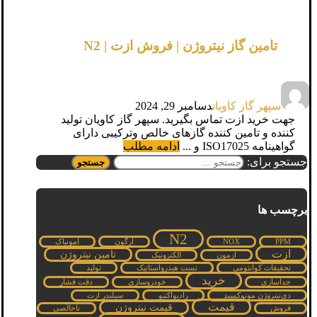
تامین گاز نیتروژن | فروش ازت | N2
سپهر گاز کاویان
دسامبر 29, 2024
جهت خرید ازت تماس بگیرید. سپهر گاز کاویان تولید
کننده و تامین کننده گازهای خالص وترکیبی دارای
گواهینامه ISO17025 و ...
ادامه مطلب
جستجو برای:
برچسب ها
N2
PPM
NOX
آرگون
آمونیاک
ازت
تامین نیتروژن
ازمون
الکترونیک
تحقیقات کوانتومی
تست هیدرواستاتیک
تولید
خرید
جداسازی
خودروسازی
دقت فشار
دی‌نیتروژن مونوکسید
رادیواکتیو
سیلندر ازت
قیمت
قیمت نیتروژن
فروش
ناخالصی