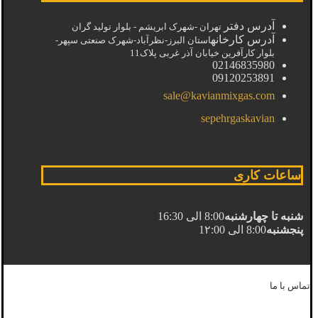
آدرس دفتر
تهران -شهرک ابریشم - بلوار تولید گران
آدرس کارخانه
استان البرز-نظرآباد-شهرک صنعتی سپهر-
بلوار کارآفرین خیابان آذر غربی پلاک11
02146835980
09120253891
sale@kavianmixgas.com
sepehrgaskavian
ساعات کاری
شنبه تا چهارشنبه
8:00 الی 16:30
پنجشنبه
8:00 الی 1۲:00
تماس با ما