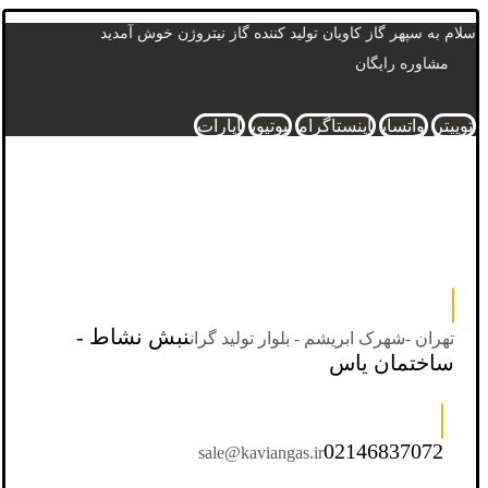
سلام به سپهر گاز کاویان تولید کننده گاز نیتروژن خوش آمدید
مشاوره رایگان
توییتر
واتساپ
اینستاگرام
یوتیوب
آپارات
نبش نشاط -
تهران -شهرک ابریشم - بلوار تولید گران
ساختمان یاس
02146837072
sale@kaviangas.ir