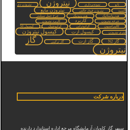
نیتروژن
نانو
نمونه‌برداری
نیتروژن دی
نیتروژن مایع
اکسید
نیتروژن فوق خالص
هیدرواستاتیک
هیدروپونیک
چرخ حمل سیلندر
کاربرد
چرخه نیتروژن
کاربرد نیتروژن
کالیبراسیون
کرایوتراپی
کرایوجنیک
کپسول 50
کپسول نیتروژن
کپسول ازت
لیتری نیتروژن
گاز
گاز ازت
گاز N2
گاز ترکیبی
نیتروژن
درباره شرکت
سپهر گاز کاویان آزمایشگاه مرجع اداره استاندارد دارنده