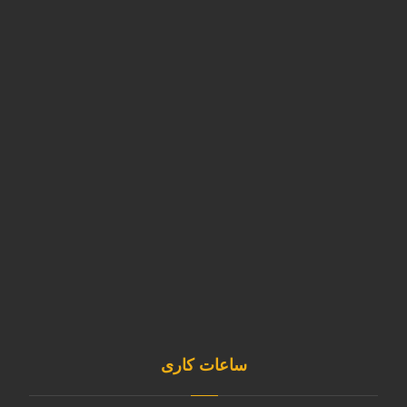
تهران -شهرک ابریشم - بلوار تولید گران
آدرس کارخانه
استان البرز-نظرآباد-شهرک صنعتی سپهر-بلوار کارآفرین خیابان آذر
غربی پلاک11
02146835980
09120253891
sale@kavianmixgas.com
sepehrgaskavian
ساعات کاری