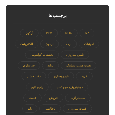
برچسب ها
N2
NOX
PPM
آرگون
آمونیاک
ازت
ازمون
الکترونیک
تامین نیتروژن
تحقیقات کوانتومی
تست هیدرواستاتیک
تولید
جداسازی
خرید
خودروسازی
دقت فشار
دی‌نیتروژن مونوکسید
رادیواکتیو
سیلندر ازت
فروش
قیمت
قیمت نیتروژن
ناخالصی
نانو