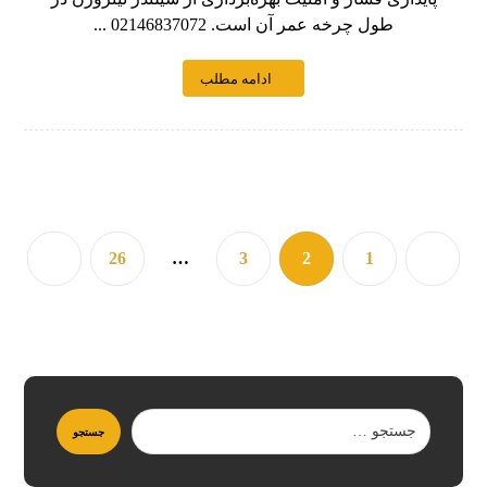
طول چرخه عمر آن است. 02146837072 ...
ادامه مطلب
26
…
3
2
1