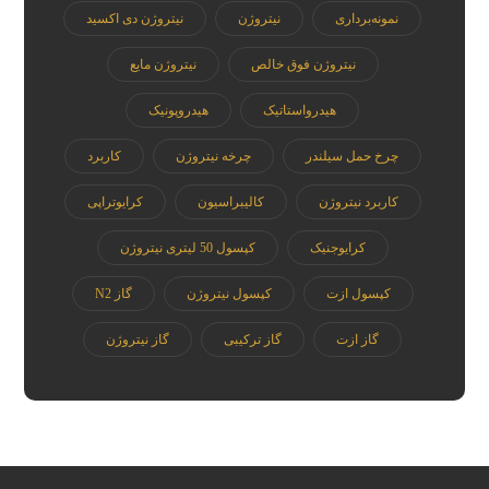
نمونه‌برداری
نیتروژن
نیتروژن دی اکسید
نیتروژن فوق خالص
نیتروژن مایع
هیدرواستاتیک
هیدروپونیک
چرخ حمل سیلندر
چرخه نیتروژن
کاربرد
کاربرد نیتروژن
کالیبراسیون
کرایوتراپی
کرایوجنیک
کپسول 50 لیتری نیتروژن
کپسول ازت
کپسول نیتروژن
گاز N2
گاز ازت
گاز ترکیبی
گاز نیتروژن