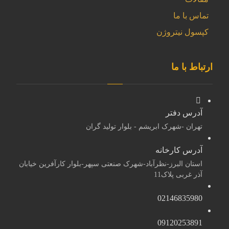
تماس با ما
کپسول نیتروژن
ارتباط با ما
آدرس دفتر
تهران -شهرک ابریشم - بلوار تولید گران
آدرس کارخانه
استان البرز-نظرآباد-شهرک صنعتی سپهر-بلوار کارآفرین خیابان
آذر غربی پلاک11
02146835980
09120253891