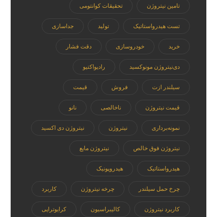
تامین نیتروژن
تحقیقات کوانتومی
تست هیدرواستاتیک
تولید
جداسازی
خرید
خودروسازی
دقت فشار
دی‌نیتروژن مونوکسید
رادیواکتیو
سیلندر ازت
فروش
قیمت
قیمت نیتروژن
ناخالصی
نانو
نمونه‌برداری
نیتروژن
نیتروژن دی اکسید
نیتروژن فوق خالص
نیتروژن مایع
هیدرواستاتیک
هیدروپونیک
چرخ حمل سیلندر
چرخه نیتروژن
کاربرد
کاربرد نیتروژن
کالیبراسیون
کرایوتراپی