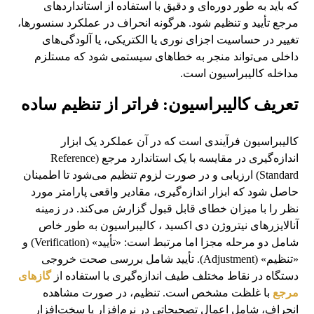
که باید به طور دوره‌ای و دقیق با استفاده از استانداردهای
مرجع تأیید و تنظیم شود. هرگونه انحراف در عملکرد سنسورها،
تغییر در حساسیت اجزای نوری یا الکتریکی، یا آلودگی‌های
داخلی می‌تواند منجر به خطاهای سیستمی شود که مستلزم
مداخله کالیبراسیون است.
تعریف کالیبراسیون: فراتر از تنظیم ساده
کالیبراسیون فرآیندی است که در آن عملکرد یک ابزار
اندازه‌گیری در مقایسه با یک استاندارد مرجع (Reference
Standard) ارزیابی و در صورت لزوم تنظیم می‌شود تا اطمینان
حاصل شود که ابزار اندازه‌گیری، مقادیر واقعی پارامتر مورد
نظر را با میزان خطای قابل قبول گزارش می‌کند. در زمینه
آنالایزرهای نیتروژن دی اکسید ، کالیبراسیون به طور خاص
شامل دو مرحله مجزا اما مرتبط است: «تأیید» (Verification) و
«تنظیم» (Adjustment). تأیید شامل بررسی صحت خروجی
دستگاه در نقاط مختلف طیف اندازه‌گیری با استفاده از
گازهای
مرجع
با غلظت مشخص است. تنظیم، در صورت مشاهده
انحراف، شامل اعمال تصحیحاتی در نرم‌افزار یا سخت‌افزار