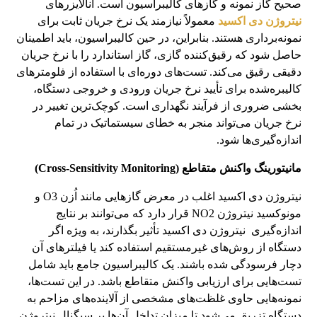
صحیح گاز نمونه و گازهای کالیبراسیون است. آنالایزرهای
نیتروژن دی اکسید
معمولاً نیازمند یک نرخ جریان ثابت برای
نمونه‌برداری هستند. بنابراین، در حین کالیبراسیون، باید اطمینان
حاصل شود که رقیق‌کننده گازی، گاز استاندارد را با نرخ جریان
دقیقی رقیق می‌کند. تست‌های دوره‌ای با استفاده از فلومترهای
کالیبره‌شده برای تأیید نرخ جریان ورودی و خروجی دستگاه،
بخشی ضروری از فرآیند نگهداری است. کوچک‌ترین تغییر در
نرخ جریان می‌تواند منجر به خطای سیستماتیک در تمام
اندازه‌گیری‌ها شود.
مانیتورینگ واکنش متقاطع (Cross-Sensitivity Monitoring)
نیتروژن دی اکسید اغلب در معرض گازهایی مانند اُزن O3 و
مونوکسید نیتروژن NO2 قرار دارد که می‌توانند بر نتایج
اندازه‌گیری نیتروژن دی اکسید تأثیر بگذارند، به ویژه اگر
دستگاه از روش‌های غیرمستقیم استفاده کند یا فیلترهای آن
دچار فرسودگی شده باشند. یک کالیبراسیون جامع باید شامل
تست‌هایی برای ارزیابی واکنش متقاطع باشد. در این تست‌ها،
نمونه‌هایی حاوی غلظت‌های مشخصی از آلاینده‌های مزاحم به
دستگاه تزریق می‌شود تا میزان تداخل آن‌ها بر سیگنال نیتروژن