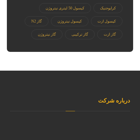
کرایوجنیک
کپسول 50 لیتری نیتروژن
کپسول ازت
کپسول نیتروژن
گاز N2
گاز ازت
گاز ترکیبی
گاز نیتروژن
درباره شرکت