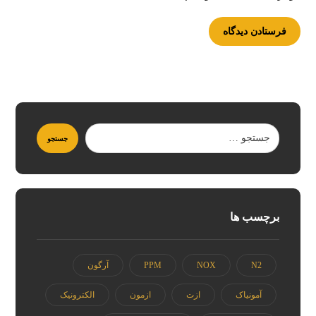
برچسب ها
N2
NOX
PPM
آرگون
آمونیاک
ازت
ازمون
الکترونیک