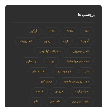
برچسب ها
N2
NOX
PPM
آرگون
آمونیاک
ازت
ازمون
الکترونیک
تامین نیتروژن
تحقیقات کوانتومی
تست هیدرواستاتیک
تولید
جداسازی
خرید
خودروسازی
دقت فشار
دی‌نیتروژن مونوکسید
رادیواکتیو
سیلندر ازت
فروش
قیمت
قیمت نیتروژن
ناخالصی
نانو