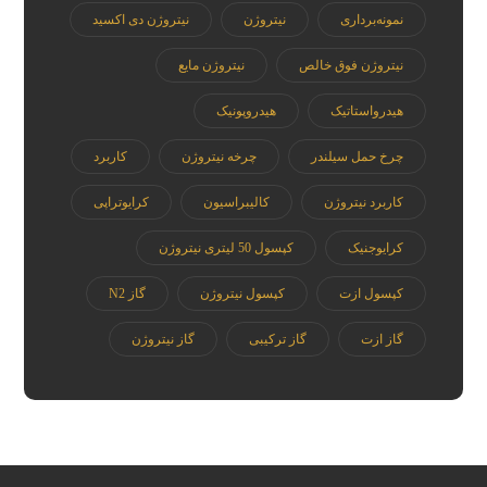
نمونه‌برداری
نیتروژن
نیتروژن دی اکسید
نیتروژن فوق خالص
نیتروژن مایع
هیدرواستاتیک
هیدروپونیک
چرخ حمل سیلندر
چرخه نیتروژن
کاربرد
کاربرد نیتروژن
کالیبراسیون
کرایوتراپی
کرایوجنیک
کپسول 50 لیتری نیتروژن
کپسول ازت
کپسول نیتروژن
گاز N2
گاز ازت
گاز ترکیبی
گاز نیتروژن