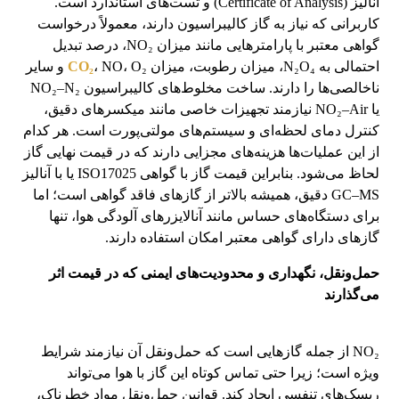
آنالیز (Certificate of Analysis) و تست‌های استاندارد است.
کاربرانی که نیاز به گاز کالیبراسیون دارند، معمولاً درخواست
گواهی معتبر با پارامترهایی مانند میزان NO₂، درصد تبدیل
احتمالی به N₂O₄، میزان رطوبت، میزان
CO₂
، NO، O₂ و سایر
ناخالصی‌ها را دارند. ساخت مخلوط‌های کالیبراسیون NO₂–N₂
یا NO₂–Air نیازمند تجهیزات خاصی مانند میکسرهای دقیق،
کنترل دمای لحظه‌ای و سیستم‌های مولتی‌پورت است. هر کدام
از این عملیات‌ها هزینه‌های مجزایی دارند که در قیمت نهایی گاز
لحاظ می‌شود. بنابراین قیمت گاز با گواهی ISO17025 یا با آنالیز
GC–MS دقیق، همیشه بالاتر از گازهای فاقد گواهی است؛ اما
برای دستگاه‌های حساس مانند آنالایزرهای آلودگی هوا، تنها
گازهای دارای گواهی معتبر امکان استفاده دارند.
حمل‌ونقل، نگهداری و محدودیت‌های ایمنی که در قیمت اثر
می‌گذارند
NO₂ از جمله گازهایی است که حمل‌ونقل آن نیازمند شرایط
ویژه است؛ زیرا حتی تماس کوتاه این گاز با هوا می‌تواند
ریسک‌های تنفسی ایجاد کند. قوانین حمل‌ونقل مواد خطرناک،