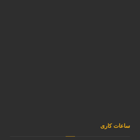
تهران -شهرک ابریشم - بلوار تولید گران
آدرس کارخانه
استان البرز-نظرآباد-شهرک صنعتی سپهر-بلوار کارآفرین خیابان
آذر غربی پلاک11
02146835980
09120253891
sale@kavianmixgas.com
sepehrgaskavian
ساعات کاری