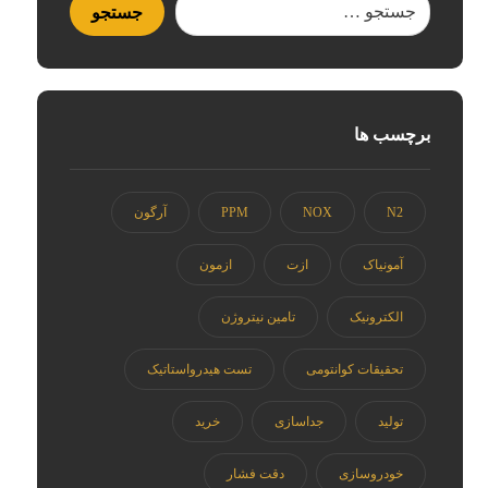
برچسب ها
N2
NOX
PPM
آرگون
آمونیاک
ازت
ازمون
الکترونیک
تامین نیتروژن
تحقیقات کوانتومی
تست هیدرواستاتیک
تولید
جداسازی
خرید
خودروسازی
دقت فشار