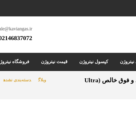
ale@kaviangas.ir
02146837072
یتروژن
کپسول نیتروژن
قیمت نیتروژن
فروشگاه نیتروژ
مقایسه گریدهای نیتروژن | صنعتی، آزمایشگاهی و فوق خالص (Ultra
وبلاگ
دسته‌بندی نشده