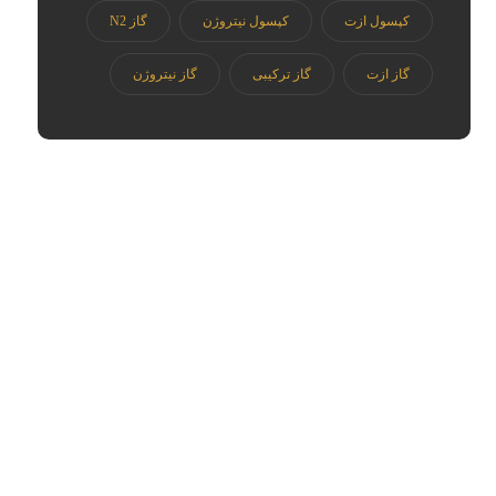
کپسول ازت
کپسول نیتروژن
گاز N2
گاز ازت
گاز ترکیبی
گاز نیتروژن