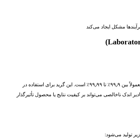
یندها مشکل ایجاد می‌کند
نیتروژن آزمایشگاهی خلوص بالاتری نسبت به N₂ صنعتی دارد و معمولاً بین ۹۹٫۹٪ تا ۹۹٫۹۹٪ است. این گرید برای استفاده در
ر اندک ناخالصی می‌تواند بر کیفیت نتایج یا محصول تأثیرگذار