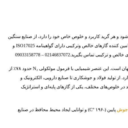
ود و هر گرید کاربرد و خلوص خاص خود را دارد، از صنایع سنگین
تولید کننده و تامین کننده گازهای خالص وترکیبی دارای گواهینامه ISO17025 و
ماس بگیرید.02146837072 – 09033158778
نیتروژن یکی از پرکاربردترین گازهای صنعتی و آزمایشگاهی در جهان است. این عنصر شیمیایی با فرمول مولکولی N₂ حدود ۷۸٪ از
 از تولید فولاد و جوشکاری تا صنایع دارویی، الکترونیک و
د در خلوص‌های مختلف، یکی از گازهای پایه‌ای و استراتژیک
 جوش
پایین (-۱۹۶ °C) و توانایی ایجاد محیط محافظ در صنایع