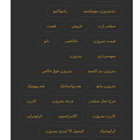
دی‌نیتروژن مونوکسید
رادیواکتیو
سیلندر ازت
فروش
قیمت
قیمت نیتروژن
ناخالصی
نانو
نمونه‌برداری
نیتروژن
نیتروژن دی اکسید
نیتروژن فوق خالص
نیتروژن مایع
هیدرواستاتیک
هیدروپونیک
چرخ حمل سیلندر
چرخه نیتروژن
کاربرد
کاربرد نیتروژن
کالیبراسیون
کرایوتراپی
کرایوجنیک
کپسول 50 لیتری نیتروژن