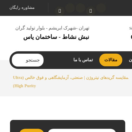
مشاوره رایگان
s
تهران -شهرک ابریشم - بلوار تولید گران
نبش نشاط - ساختمان یاس
ن
مقالات
تماس با ما
مقایسه گریدهای نیتروژن | صنعتی، آزمایشگاهی و فوق خالص (Ultra
High Purity)