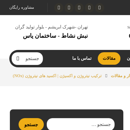
مشاوره رایگان
s
تهران -شهرک ابریشم - بلوار تولید گران
نبش نشاط - ساختمان یاس
ن
مقالات
تماس با ما
ار و مقالات
ترکیب نیتروژن و اکسیژن | اکسید های نیتروژن (NOx)