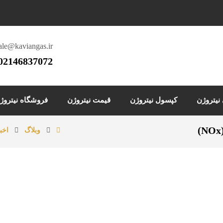
ale@kaviangas.ir
02146837072
یتروژن
کپسول نیتروژن
قیمت نیتروژن
فروشگاه نیتروژ
وبلاگ
اخب