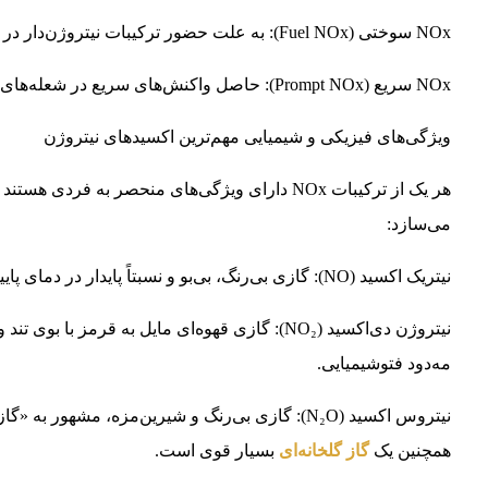
NOx سوختی (Fuel NOx): به علت حضور ترکیبات نیتروژن‌دار در سوخت.
NOx سریع (Prompt NOx): حاصل واکنش‌های سریع در شعله‌های
ویژگی‌های فیزیکی و شیمیایی مهم‌ترین اکسیدهای نیتروژن
هر یک از ترکیبات NOx دارای ویژگی‌های منحصر به 
می‌سازد:
نیتریک اکسید (NO): گازی بی‌رنگ، بی‌بو و نسبتاً پایدار در دمای پایین که در هوا به سرعت اکسید شده و NO₂ تولید می‌کند.
نیتروژن دی‌اکسید (NO₂): گازی قهوه‌ای مایل به ق
مه‌دود فتوشیمیایی.
نیتروس اکسید (N₂O): گازی بی‌رنگ و شیرین‌مزه، مشه
همچنین یک
گاز گلخانه‌ای
بسیار قوی است.