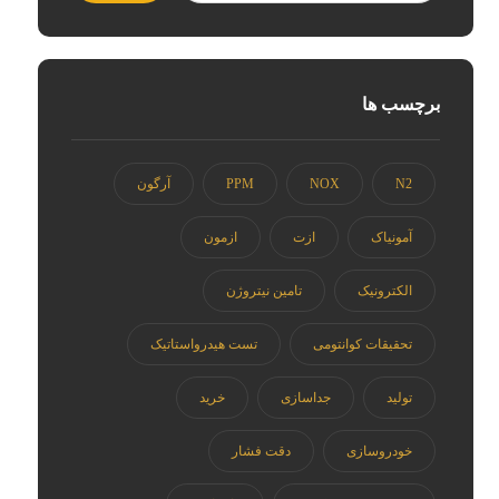
برچسب ها
N2
NOX
PPM
آرگون
آمونیاک
ازت
ازمون
الکترونیک
تامین نیتروژن
تحقیقات کوانتومی
تست هیدرواستاتیک
تولید
جداسازی
خرید
خودروسازی
دقت فشار