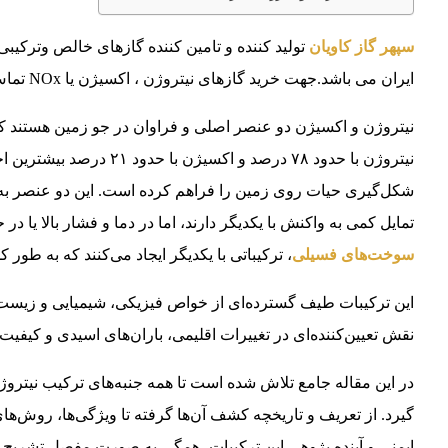
سپهر گاز کاویان
ایران می باشد.جهت خرید گازهای نیتروژن ، اکسیژن یا NOx تماس بگیرید.02146837072 – 09033158778
نیتروژن و اکسیژن دو عنصر اصلی و فراوان در جو زمین هستند که
نیتروژن با حدود ۷۸ درصد و 
شکل‌گیری حیات روی زمین را فراهم کرده است. این دو عنصر به
تمایل کمی به واکنش با یکدیگر دارند، اما در دما و فشار بالا یا در
سوخت‌های فسیلی
، ترکیباتی با یکدیگر ایجاد می‌کنند که به طور کلی با نام اک
این ترکیبات طیف گسترده‌ای از خواص فیزیکی، شیمیایی و زیست‌م
نقش تعیین‌کننده‌ای در تغییرات اقلیمی، باران‌های اسیدی و کیفیت
در این مقاله جامع تلاش شده است تا همه جنبه‌های ترکیب نیترو
گیرد. از تعریف و تاریخچه کشف آن‌ها گرفته تا ویژگی‌ها، روش‌ه
ایمنی و آینده پژوهی این ترکیبات، همگی به صورت مفصل تشریح خ