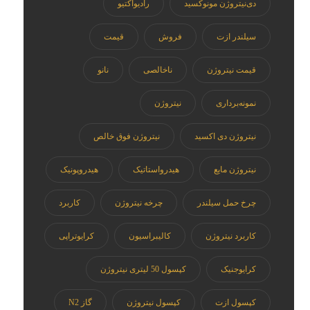
دی‌نیتروژن مونوکسید
رادیواکتیو
سیلندر ازت
فروش
قیمت
قیمت نیتروژن
ناخالصی
نانو
نمونه‌برداری
نیتروژن
نیتروژن دی اکسید
نیتروژن فوق خالص
نیتروژن مایع
هیدرواستاتیک
هیدروپونیک
چرخ حمل سیلندر
چرخه نیتروژن
کاربرد
کاربرد نیتروژن
کالیبراسیون
کرایوتراپی
کرایوجنیک
کپسول 50 لیتری نیتروژن
کپسول ازت
کپسول نیتروژن
گاز N2