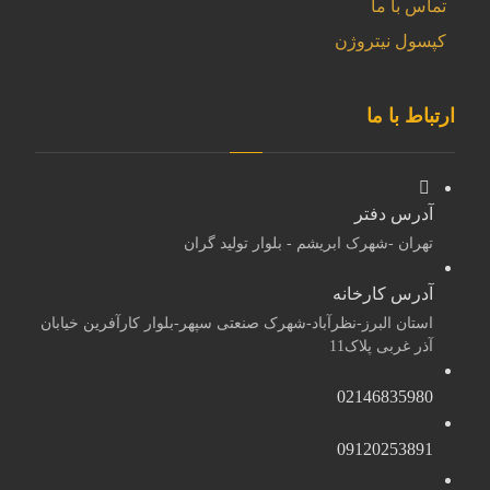
تماس با ما
کپسول نیتروژن
ارتباط با ما
آدرس دفتر
تهران -شهرک ابریشم - بلوار تولید گران
آدرس کارخانه
استان البرز-نظرآباد-شهرک صنعتی سپهر-بلوار کارآفرین خیابان
آذر غربی پلاک11
02146835980
09120253891