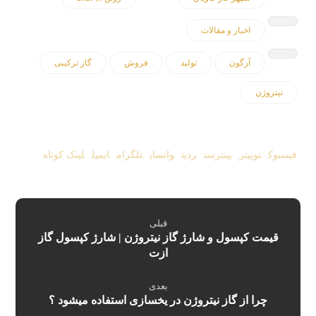
اخبار و مقالات
آرگون
تولید
فروش
گاز ترکیبی
نیتروژن
فیسبوک
توییتر
پینترست
ردیت
واتساپ
تلگرام
ایمیل
لینک کوتاه
قبلی
قیمت کپسول و شارژ گاز نیتروژن | شارژ کپسول گاز
ازت
بعدی
چرا از گاز نیتروژن در یخسازی استفاده میشود ؟