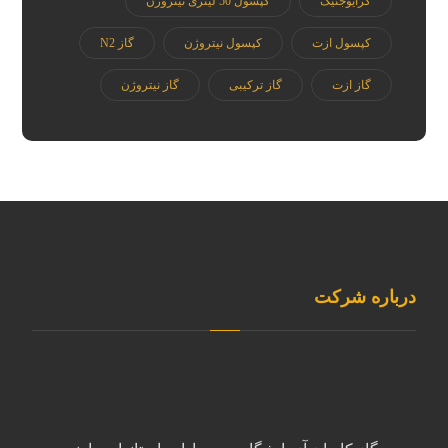
کرایوجنیک
کپسول 50 لیتری نیتروژن
کپسول ازت
کپسول نیتروژن
گاز N2
گاز ازت
گاز ترکیبی
گاز نیتروژن
درباره شرکت