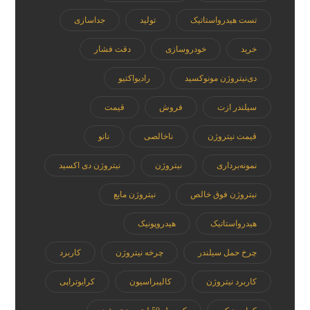
تست هیدرواستاتیک
تولید
جداسازی
خرید
خودروسازی
دقت فشار
دی‌نیتروژن مونوکسید
رادیواکتیو
سیلندر ازت
فروش
قیمت
قیمت نیتروژن
ناخالصی
نانو
نمونه‌برداری
نیتروژن
نیتروژن دی اکسید
نیتروژن فوق خالص
نیتروژن مایع
هیدرواستاتیک
هیدروپونیک
چرخ حمل سیلندر
چرخه نیتروژن
کاربرد
کاربرد نیتروژن
کالیبراسیون
کرایوتراپی