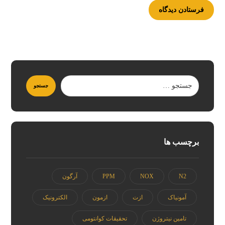
برچسب ها
N2
NOX
PPM
آرگون
آمونیاک
ازت
ازمون
الکترونیک
تامین نیتروژن
تحقیقات کوانتومی