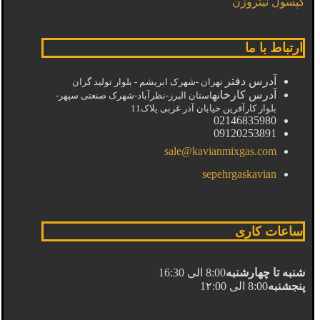
کپسول نیتروژن
ارتباط با ما
آدرس دفتر
تهران -شهرک ابریشم - بلوار تولید گران
آدرس کارخانه
استان البرز-نظرآباد-شهرک صنعتی سپهر-
بلوار کارآفرین خیابان آذر غربی پلاک11
02146835980
09120253891
sale@kavianmixgas.com
sepehrgaskavian
ساعات کاری
شنبه تا چهارشنبه
8:00 الی 16:30
پنجشنبه
8:00 الی 1۲:00