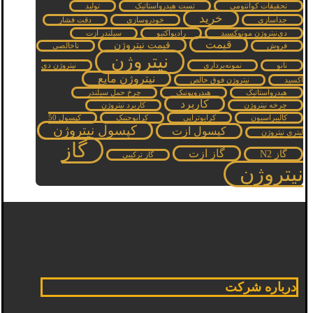
تحقیقات کوانتومی
تست هیدرواستاتیک
تولید
خرید
جداسازی
خودروسازی
دقت فشار
دی‌نیتروژن مونوکسید
رادیواکتیو
سیلندر ازت
قیمت
قیمت نیتروژن
فروش
ناخالصی
نیتروژن
نانو
نمونه‌برداری
نیتروژن دی
نیتروژن مایع
اکسید
نیتروژن فوق خالص
هیدرواستاتیک
هیدروپونیک
چرخ حمل سیلندر
کاربرد
چرخه نیتروژن
کاربرد نیتروژن
کالیبراسیون
کرایوتراپی
کرایوجنیک
کپسول 50
کپسول نیتروژن
کپسول ازت
لیتری نیتروژن
گاز
گاز ازت
گاز N2
گاز ترکیبی
نیتروژن
درباره شرکت