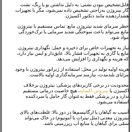
قابل‌تشخیص نبودن نشتی: به دلیل نداشتن بو یا رنگ، نشت
گاز نیتروژن به‌راحتی تشخیص داده نمی‌شود، مگر با تجهیزات
هشداردهنده مانند دتکتور اکسیژن.
خطر سرمای شدید نیتروژن مایع: تماس مستقیم با نیتروژن
مایع می‌تواند باعث سوختگی شدید سرمایی یا ترک‌خوردگی
مواد شود.
نیاز به تجهیزات خاص برای ذخیره و حمل: نگهداری نیتروژن
مایع یا گازی به تجهیزات فشار بالا، عایق‌دار و ایمن نیاز دارد،
که هزینه و نگهداری را افزایش می‌دهد.
هزینه اولیه تولید در محل: استفاده از ژنراتور نیتروژن با وجود
مزایای بلندمدت، نیازمند سرمایه‌گذاری اولیه بالاست.
محدودیت در برخی کاربردهای پزشکی: نیتروژن برخلاف
اکسیژن یا
نیتروس اکساید
، هیچ خاصیت درمانی مستقیم
ندارد و در پزشکی فقط به‌عنوان گاز حامل یا سردکننده
استفاده می‌شود.
آسیب به گیاهان یا ارگانیسم‌ها در دوز بالا: غلظت‌های بالای
نیتروژن معدنی (مثل نیترات یا آمونیوم) در خاک می‌تواند
سمّی برای گیاهان یا منابع آب زیرزمینی باشد.