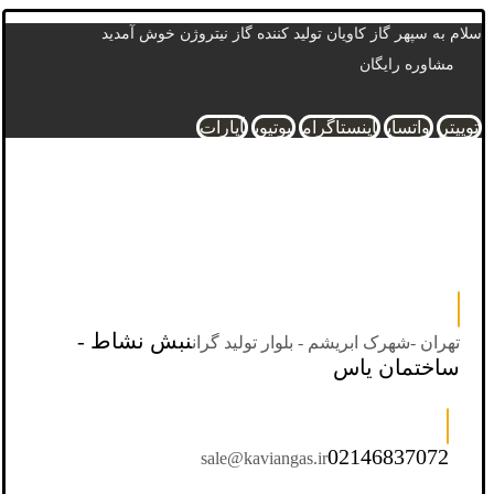
سلام به سپهر گاز کاویان تولید کننده گاز نیتروژن خوش آمدید
مشاوره رایگان
توییتر
واتساپ
اینستاگرام
یوتیوب
آپارات
نبش نشاط -
تهران -شهرک ابریشم - بلوار تولید گران
ساختمان یاس
02146837072
sale@kaviangas.ir