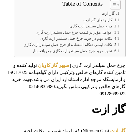
Table of Contents
گاز ازت
کاربردهای گاز ازت
چرخ حمل سیلندر ازت گازی
عوامل مؤثر بر قیمت چرخ حمل سیلندر ازت گازی
نکات مهم در خرید چرخ حمل سیلندر ازت گازی
نکات ایمنی هنگام استفاده از چرخ حمل سیلندر ازت گازی
نحوه خرید چرخ حمل سیلندر ازت گازی و دریافت بار
چرخ حمل سیلندر ازت گازی |
سپهر گاز کاویان
تولید کننده و
تامین کننده گازهای خالص وترکیبی دارای گواهینامه ISO17025
و آزمایشگاه مرجع اداره استاندارد ایران می باشد.جهت خرید
گازهای خالص و ترکیبی تماس بگیرید.02146835980 –
09128699025
گاز ازت
گاز ازت
(Nitrogen Gas) که با نماد شیمیایی N₂ شناخته