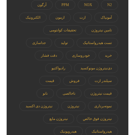
N2
NOX
PPM
آرگون
آمونیاک
ازت
ازمون
الکترونیک
تامین نیتروژن
تحقیقات کوانتومی
تست هیدرواستاتیک
تولید
جداسازی
خرید
خودروسازی
دقت فشار
دی‌نیتروژن مونوکسید
رادیواکتیو
سیلندر ازت
فروش
قیمت
قیمت نیتروژن
ناخالصی
نانو
نمونه‌برداری
نیتروژن
نیتروژن دی اکسید
نیتروژن فوق خالص
نیتروژن مایع
هیدرواستاتیک
هیدروپونیک