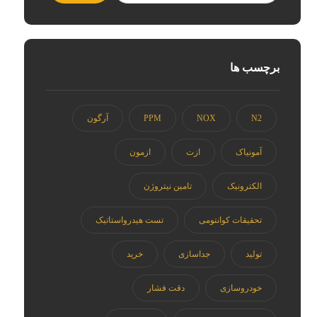
برچسب ها
N2
NOX
PPM
آرگون
آمونیاک
ازت
ازمون
الکترونیک
تامین نیتروژن
تحقیقات کوانتومی
تست هیدرواستاتیک
تولید
جداسازی
خرید
خودروسازی
دقت فشار