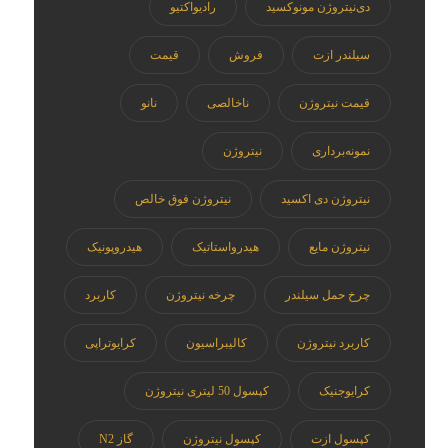
دی‌نیتروژن مونوکسید
رادیواکتیو
سیلندر ازت
فروش
قیمت
قیمت نیتروژن
ناخالصی
نانو
نمونه‌برداری
نیتروژن
نیتروژن دی اکسید
نیتروژن فوق خالص
نیتروژن مایع
هیدرواستاتیک
هیدروپونیک
چرخ حمل سیلندر
چرخه نیتروژن
کاربرد
کاربرد نیتروژن
کالیبراسیون
کرایوتراپی
کرایوجنیک
کپسول 50 لیتری نیتروژن
کپسول ازت
کپسول نیتروژن
گاز N2