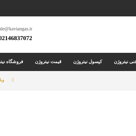
ale@kaviangas.ir
02146837072
ی نیتروژن
کپسول نیتروژن
قیمت نیتروژن
فروشگاه نیت
وبل