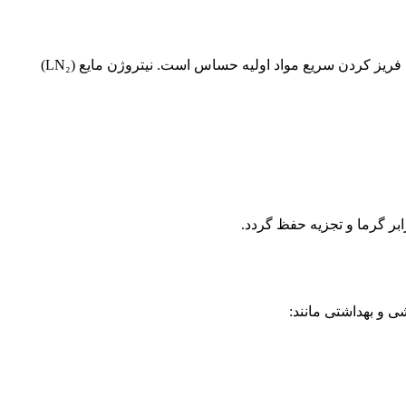
مرد دیگر از کاربردهای گاز نیتروژن در صنایع ارایشی و بهداشتی ، فریز کردن سریع مواد اولیه حساس است. نیتروژن مایع (LN₂)
رابر گرما و تجزیه حفظ گردد.
ی و بهداشتی مانند: