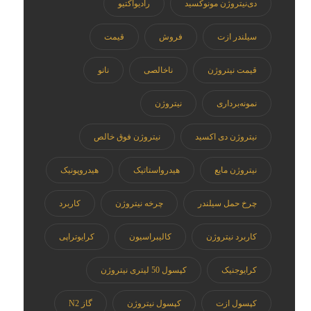
دی‌نیتروژن مونوکسید
رادیواکتیو
سیلندر ازت
فروش
قیمت
قیمت نیتروژن
ناخالصی
نانو
نمونه‌برداری
نیتروژن
نیتروژن دی اکسید
نیتروژن فوق خالص
نیتروژن مایع
هیدرواستاتیک
هیدروپونیک
چرخ حمل سیلندر
چرخه نیتروژن
کاربرد
کاربرد نیتروژن
کالیبراسیون
کرایوتراپی
کرایوجنیک
کپسول 50 لیتری نیتروژن
کپسول ازت
کپسول نیتروژن
گاز N2