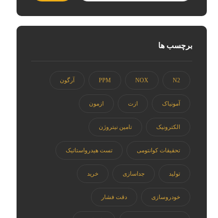
برچسب ها
N2
NOX
PPM
آرگون
آمونیاک
ازت
ازمون
الکترونیک
تامین نیتروژن
تحقیقات کوانتومی
تست هیدرواستاتیک
تولید
جداسازی
خرید
خودروسازی
دقت فشار