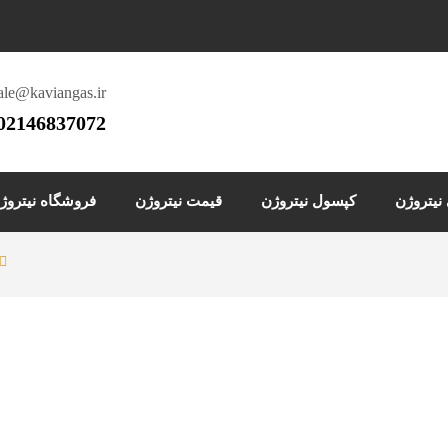
ale@kaviangas.ir
02146837072
یتروژن
کپسول نیتروژن
قیمت نیتروژن
فروشگاه نیتروژ