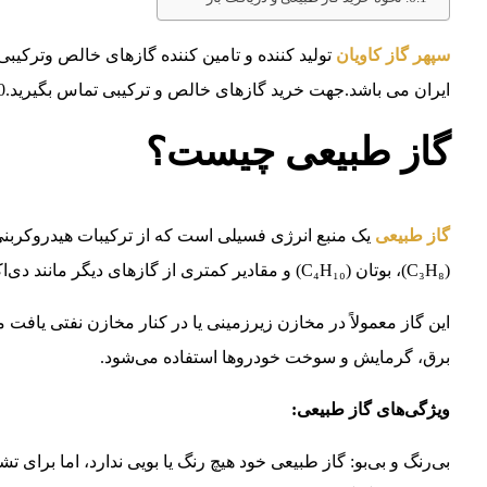
سپهر گاز کاویان
ایران می باشد.جهت خرید گازهای خالص و ترکیبی تماس بگیرید.02146835980 – 09128699025
گاز طبیعی چیست؟
گاز طبیعی
یک منبع انرژی فسیلی است که از ترکیبات هیدروکربنی تشکیل شده 
(C₃H₈)، بوتان (C₄H₁₀) و مقادیر کمتری از گازهای دیگر مانند دی‌اکسید کربن (CO₂) و هیدروژن سولفید (H₂S) تشکیل می‌شود.
این گاز معمولاً در مخازن زیرزمینی یا در کنار مخازن نفتی یافت م
برق، گرمایش و سوخت خودروها استفاده می‌شود.
ویژگی‌های گاز طبیعی:
بی‌رنگ و بی‌بو: گاز طبیعی خود هیچ رنگ یا بویی ندارد، اما برای