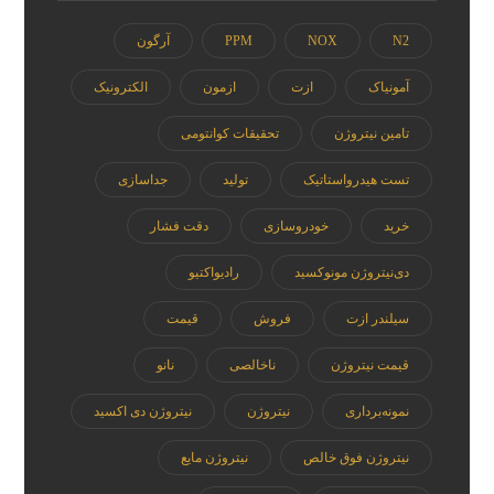
N2
NOX
PPM
آرگون
آمونیاک
ازت
ازمون
الکترونیک
تامین نیتروژن
تحقیقات کوانتومی
تست هیدرواستاتیک
تولید
جداسازی
خرید
خودروسازی
دقت فشار
دی‌نیتروژن مونوکسید
رادیواکتیو
سیلندر ازت
فروش
قیمت
قیمت نیتروژن
ناخالصی
نانو
نمونه‌برداری
نیتروژن
نیتروژن دی اکسید
نیتروژن فوق خالص
نیتروژن مایع