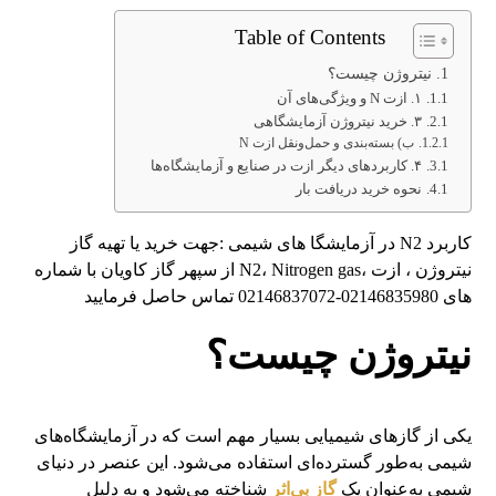
Table of Contents
نیتروژن چیست؟
۱. ازت N و ویژگی‌های آن
۳. خرید نیتروژن آزمایشگاهی
ب) بسته‌بندی و حمل‌ونقل ازت N
۴. کاربردهای دیگر ازت در صنایع و آزمایشگاه‌ها
نحوه خرید دریافت بار
کاربرد N2 در آزمایشگا های شیمی :جهت خرید یا تهیه گاز
نیتروژن ، ازت ،N2، Nitrogen gas از سپهر گاز کاویان با شماره
های 02146835980-02146837072 تماس حاصل فرمایید
نیتروژن چیست؟
یکی از گازهای شیمیایی بسیار مهم است که در آزمایشگاه‌های
شیمی به‌طور گسترده‌ای استفاده می‌شود. این عنصر در دنیای
شیمی به‌عنوان یک
گاز بی‌اثر
شناخته می‌شود و به دلیل