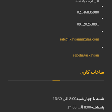
آذر غربی پلاک11
02146835980
09120253891
sale@kavianmixgas.com
sepehrgaskavian
ساعات کاری
شنبه تا چهارشنبه
8:00 الی 16:30
پنجشنبه
8:00 الی 1۲:00