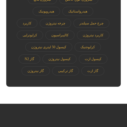
هیدرواستاتیک
هیدروپونیک
چرخ حمل سیلندر
چرخه نیتروژن
کاربرد
کاربرد نیتروژن
کالیبراسیون
کرایوتراپی
کرایوجنیک
کپسول 50 لیتری نیتروژن
کپسول ازت
کپسول نیتروژن
گاز N2
گاز ازت
گاز ترکیبی
گاز نیتروژن