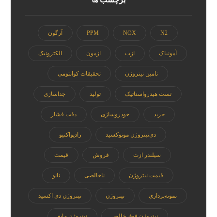
N2
NOX
PPM
آرگون
آمونیاک
ازت
ازمون
الکترونیک
تامین نیتروژن
تحقیقات کوانتومی
تست هیدرواستاتیک
تولید
جداسازی
خرید
خودروسازی
دقت فشار
دی‌نیتروژن مونوکسید
رادیواکتیو
سیلندر ازت
فروش
قیمت
قیمت نیتروژن
ناخالصی
نانو
نمونه‌برداری
نیتروژن
نیتروژن دی اکسید
نیتروژن فوق خالص
نیتروژن مایع