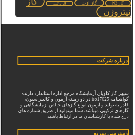
گاز
گاز ازت
گاز N2
گاز ترکیبی
نیتروژن
درباره شرکت
سپهر گاز کاویان آزمایشگاه مرجع اداره استاندارد دارنده
گواهینامه iso17025 در دو زمینه آزمون و کالیبراسیون،
قادر به تولید و آزمون انواع گازهای خالص آزمایشگاهی و
گازهای ترکیبی میباشد. شما میتوانید از طریق شماره های
درج شده با کارشناسان ما در ارتباط باشید
دسترسی سریع