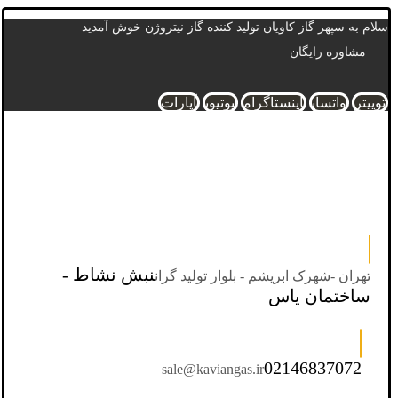
سلام به سپهر گاز کاویان تولید کننده گاز نیتروژن خوش آمدید
مشاوره رایگان
توییتر
واتساپ
اینستاگرام
یوتیوب
آپارات
نبش نشاط -
تهران -شهرک ابریشم - بلوار تولید گران
ساختمان یاس
02146837072
sale@kaviangas.ir