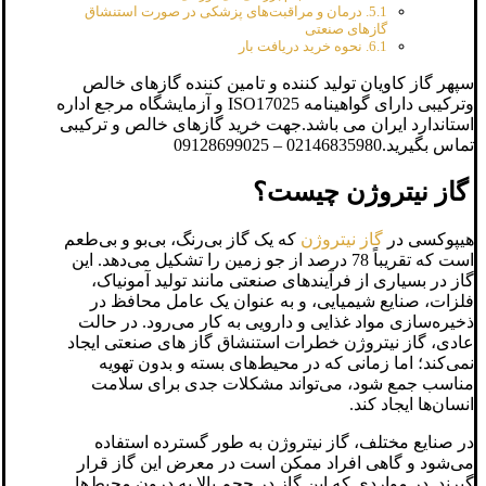
درمان و مراقبت‌های پزشکی در صورت استنشاق
گازهای صنعتی
نحوه خرید دریافت بار
سپهر گاز کاویان تولید کننده و تامین کننده گازهای خالص
وترکیبی دارای گواهینامه ISO17025 و آزمایشگاه مرجع اداره
استاندارد ایران می باشد.جهت خرید گازهای خالص و ترکیبی
تماس بگیرید.02146835980 – 09128699025
گاز نیتروژن چیست؟
هیپوکسی در
گاز نیتروژن
که یک گاز بی‌رنگ، بی‌بو و بی‌طعم
است که تقریباً 78 درصد از جو زمین را تشکیل می‌دهد. این
گاز در بسیاری از فرآیندهای صنعتی مانند تولید آمونیاک،
فلزات، صنایع شیمیایی، و به عنوان یک عامل محافظ در
ذخیره‌سازی مواد غذایی و دارویی به کار می‌رود. در حالت
عادی، گاز نیتروژن خطرات استنشاق گاز های صنعتی ایجاد
نمی‌کند؛ اما زمانی که در محیط‌های بسته و بدون تهویه
مناسب جمع شود، می‌تواند مشکلات جدی برای سلامت
انسان‌ها ایجاد کند.
در صنایع مختلف، گاز نیتروژن به طور گسترده استفاده
می‌شود و گاهی افراد ممکن است در معرض این گاز قرار
گیرند. در مواردی که این گاز در حجم بالا به درون محیط‌ها