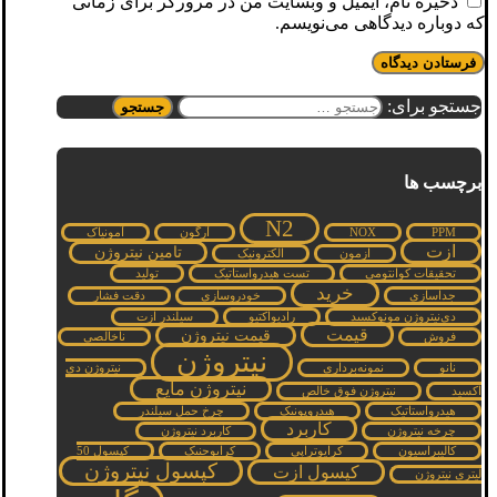
ذخیره نام، ایمیل و وبسایت من در مرورگر برای زمانی
که دوباره دیدگاهی می‌نویسم.
جستجو برای:
برچسب ها
N2
PPM
NOX
آرگون
آمونیاک
ازت
تامین نیتروژن
ازمون
الکترونیک
تحقیقات کوانتومی
تست هیدرواستاتیک
تولید
خرید
جداسازی
خودروسازی
دقت فشار
دی‌نیتروژن مونوکسید
رادیواکتیو
سیلندر ازت
قیمت
قیمت نیتروژن
فروش
ناخالصی
نیتروژن
نانو
نمونه‌برداری
نیتروژن دی
نیتروژن مایع
اکسید
نیتروژن فوق خالص
هیدرواستاتیک
هیدروپونیک
چرخ حمل سیلندر
کاربرد
چرخه نیتروژن
کاربرد نیتروژن
کالیبراسیون
کرایوتراپی
کرایوجنیک
کپسول 50
کپسول نیتروژن
کپسول ازت
لیتری نیتروژن