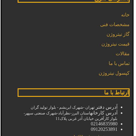
خانه
مشخصات فنی
گاز نیتروژن
قیمت نیتروژن
مقالات
تماس با ما
کپسول نیتروژن
ارتباط با ما
آدرس دفتر
تهران -شهرک ابریشم - بلوار تولید گران
آدرس کارخانه
استان البرز-نظرآباد-شهرک صنعتی سپهر-
بلوار کارآفرین خیابان آذر غربی پلاک11
02146835980
09120253891