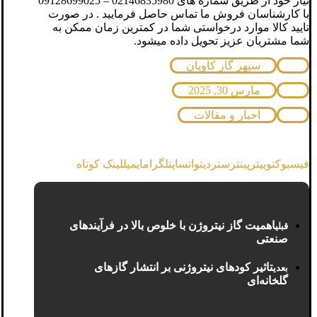
نیاز خود از طریق شماره های 02146835980 – 09128699025
با کارشناسان فروش ما تماس حاصل فرمایید . در صورت
تایید کالا موارد درخواستی شما در کمترین زمان ممکن به
شما مشتریان عزیز تحویل داده میشود.
سپهر گاز کاویان
مارس 30, 2025
اخبار و مقالات
فیسبوک
توییتر
پینترست
ردیت
واتساپ
تلگرام
ایمیل
لینک کوتاه
اهمیت گاز نیتروژن با خلوص بالا در فرآیندهای
قبلی
صنعتی
تاثیر کودهای نیتروژنی بر انتشار گازهای
بعدی
گلخانه‌ای