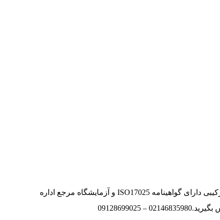
تولید کننده و تامین کننده گازهای خالص وترکیبی دارای گواهینامه ISO17025 و آزمایشگاه مرجع اداره
0912869902