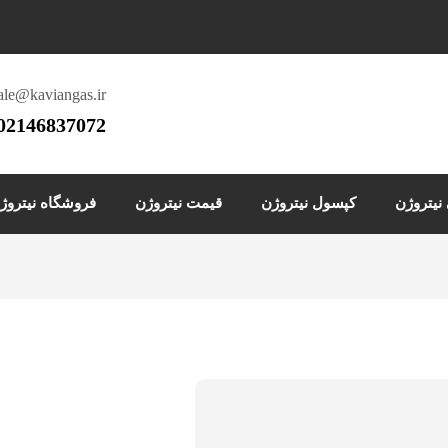
ale@kaviangas.ir
02146837072
یتروژن
کپسول نیتروژن
قیمت نیتروژن
فروشگاه نیتروژ