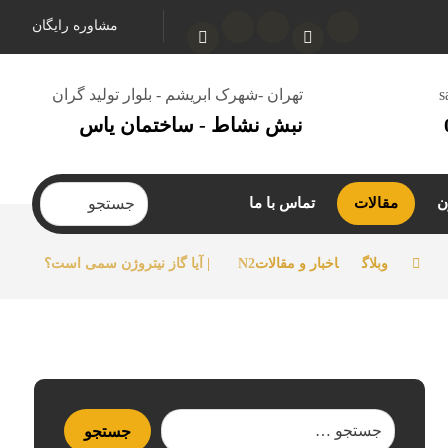
مشاوره رایگان
s
تهران -شهرک ابریشم - بلوار تولید گران
نبش نشاط - ساختمان یاس
ن
مقالات
تماس با ما
وبلاگ
اخبار و مقالات
N2 | آیا گاز نیتروژن سمی است؟