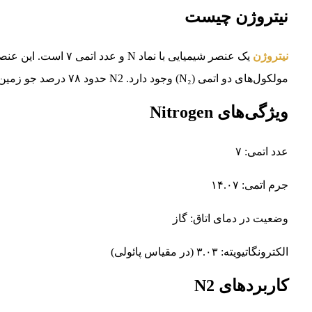
نیتروژن چیست
نیتروژن
یک عنصر شیمیایی با نم
مولکول‌های دو اتمی (N₂) وجود دارد. N2 حدود ۷۸ درصد جو زمین را تشکیل می‌دهد و یکی از مهم‌ترین عناصر برای زندگی است.
ویژگی‌های Nitrogen
عدد اتمی: ۷
جرم اتمی: ۱۴.۰۷
وضعیت در دمای اتاق: گاز
الکترونگاتیویته: ۳.۰۳ (در مقیاس پائولی)
کاربردهای N2