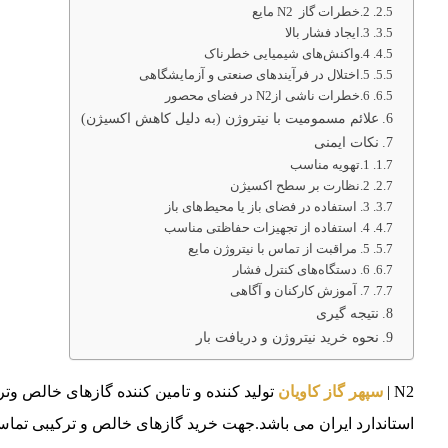
2.خطرات گاز N2 مایع
3.ایجاد فشار بالا
4.واکنش‌های شیمیایی خطرناک
5.اختلال در فرآیندهای صنعتی و آزمایشگاهی
6.خطرات ناشی ازN2 در فضای محصور
علائم مسمومیت با نیتروژن (به دلیل کاهش اکسیژن)
نکات ایمنی
1.تهویه مناسب
2.نظارت بر سطح اکسیژن
3. استفاده در فضای باز یا محیط‌های باز
4. استفاده از تجهیزات حفاظتی مناسب
5. مراقبت از تماس با نیتروژن مایع
6. دستگاه‌های کنترل فشار
7. آموزش کارکنان و آگاهی
نتیجه‌ گیری
نحوه خرید نیتروژن و دریافت بار
N2 |
سپهر گاز کاویان
استاندارد ایران می باشد.جهت خرید گازهای خالص و ترکیبی تماس بگیرید.02146835980 – 5