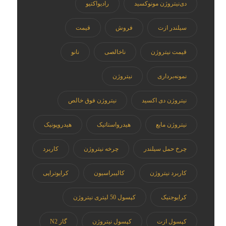
دی‌نیتروژن مونوکسید
رادیواکتیو
سیلندر ازت
فروش
قیمت
قیمت نیتروژن
ناخالصی
نانو
نمونه‌برداری
نیتروژن
نیتروژن دی اکسید
نیتروژن فوق خالص
نیتروژن مایع
هیدرواستاتیک
هیدروپونیک
چرخ حمل سیلندر
چرخه نیتروژن
کاربرد
کاربرد نیتروژن
کالیبراسیون
کرایوتراپی
کرایوجنیک
کپسول 50 لیتری نیتروژن
کپسول ازت
کپسول نیتروژن
گاز N2