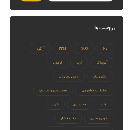
برچسب ها
N2
NOX
PPM
آرگون
آمونیاک
ازت
ازمون
الکترونیک
تامین نیتروژن
تحقیقات کوانتومی
تست هیدرواستاتیک
تولید
جداسازی
خرید
خودروسازی
دقت فشار