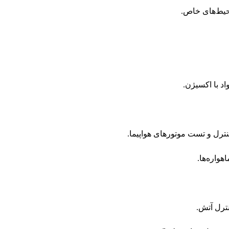
یط‌های خاص.
د با اکسیژن.
ترل و تست موتورهای هواپیما.
واره‌ها.
ترل آتش.