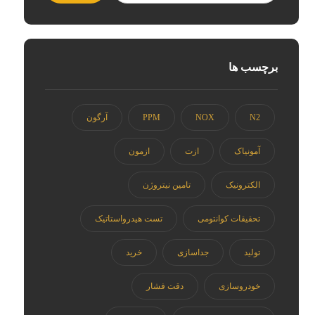
برچسب ها
N2
NOX
PPM
آرگون
آمونیاک
ازت
ازمون
الکترونیک
تامین نیتروژن
تحقیقات کوانتومی
تست هیدرواستاتیک
تولید
جداسازی
خرید
خودروسازی
دقت فشار