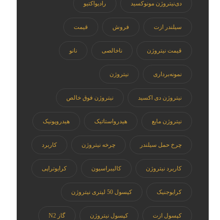
دی‌نیتروژن مونوکسید
رادیواکتیو
سیلندر ازت
فروش
قیمت
قیمت نیتروژن
ناخالصی
نانو
نمونه‌برداری
نیتروژن
نیتروژن دی اکسید
نیتروژن فوق خالص
نیتروژن مایع
هیدرواستاتیک
هیدروپونیک
چرخ حمل سیلندر
چرخه نیتروژن
کاربرد
کاربرد نیتروژن
کالیبراسیون
کرایوتراپی
کرایوجنیک
کپسول 50 لیتری نیتروژن
کپسول ازت
کپسول نیتروژن
گاز N2