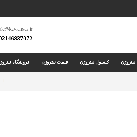
ale@kaviangas.ir
02146837072
یتروژن
کپسول نیتروژن
قیمت نیتروژن
فروشگاه نیتروژ