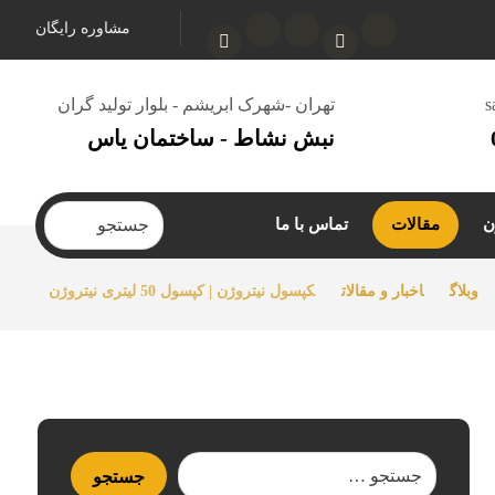
مشاوره رایگان
s
تهران -شهرک ابریشم - بلوار تولید گران
نبش نشاط - ساختمان یاس
ن
مقالات
تماس با ما
وبلاگ
اخبار و مقالات
کپسول نیتروژن | کپسول 50 لیتری نیتروژن