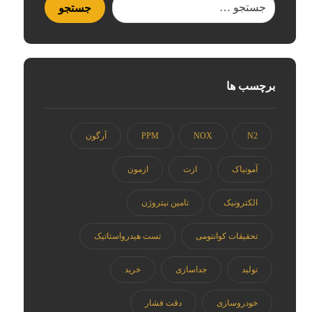
برچسب ها
N2
NOX
PPM
آرگون
آمونیاک
ازت
ازمون
الکترونیک
تامین نیتروژن
تحقیقات کوانتومی
تست هیدرواستاتیک
تولید
جداسازی
خرید
خودروسازی
دقت فشار