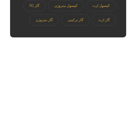
کپسول ازت
کپسول نیتروژن
گاز N2
گاز ازت
گاز ترکیبی
گاز نیتروژن