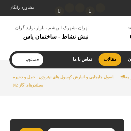
مشاوره رایگان
s
تهران -شهرک ابریشم - بلوار تولید گران
نبش نشاط - ساختمان یاس
ن
مقالات
تماس با ما
مقالات
اصول جابجایی و انبارش کپسول های نیتروژن | حمل و ذخیره
سیلندرهای گاز N2