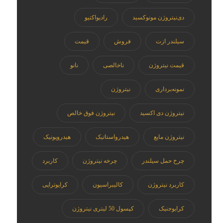
دی‌نیتروژن مونوکسید
رادیواکتیو
سیلندر ازت
فروش
قیمت
قیمت نیتروژن
ناخالصی
نانو
نمونه‌برداری
نیتروژن
نیتروژن دی اکسید
نیتروژن فوق خالص
نیتروژن مایع
هیدرواستاتیک
هیدروپونیک
چرخ حمل سیلندر
چرخه نیتروژن
کاربرد
کاربرد نیتروژن
کالیبراسیون
کرایوتراپی
کرایوجنیک
کپسول 50 لیتری نیتروژن