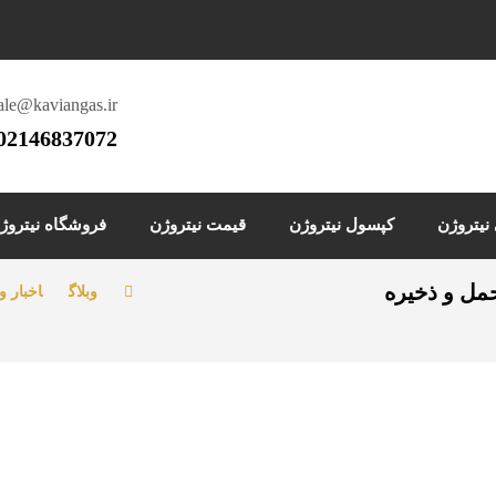
ale@kaviangas.ir
02146837072
یتروژن
کپسول نیتروژن
قیمت نیتروژن
فروشگاه نیتروژ
مل و ذخیره
وبلاگ
اخبار و 