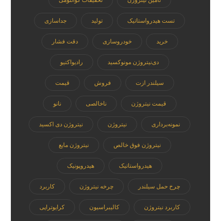
تست هیدرواستاتیک
تولید
جداسازی
خرید
خودروسازی
دقت فشار
دی‌نیتروژن مونوکسید
رادیواکتیو
سیلندر ازت
فروش
قیمت
قیمت نیتروژن
ناخالصی
نانو
نمونه‌برداری
نیتروژن
نیتروژن دی اکسید
نیتروژن فوق خالص
نیتروژن مایع
هیدرواستاتیک
هیدروپونیک
چرخ حمل سیلندر
چرخه نیتروژن
کاربرد
کاربرد نیتروژن
کالیبراسیون
کرایوتراپی