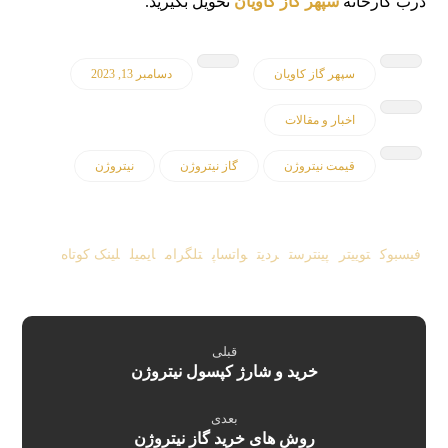
درب کارخانه
سپهر گاز کاویان
تحویل بگیرید.
سپهر گاز کاویان
دسامبر 13, 2023
اخبار و مقالات
قیمت نیتروژن
گاز نیتروژن
نیتروژن
فیسبوک
توییتر
پینترست
ردیت
واتساپ
تلگرام
ایمیل
لینک کوتاه
قبلی
خرید و شارژ کپسول نیتروژن
بعدی
روش های خرید گاز نیتروژن