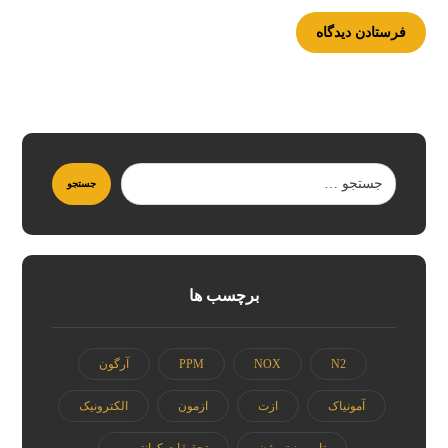
برچسب ها
N2
NOX
PPM
آرگون
آمونیاک
ازت
ازمون
الکترونیک
تامین نیتروژن
تحقیقات کوانتومی