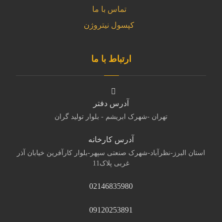
تماس با ما
کپسول نیتروژن
ارتباط با ما
آدرس دفتر
تهران -شهرک ابریشم - بلوار تولید گران
آدرس کارخانه
استان البرز-نظرآباد-شهرک صنعتی سپهر-بلوار کارآفرین خیابان آذر
غربی پلاک11
02146835980
09120253891